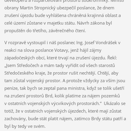
developerů a rozparcelování prostoru soukromníky. Ministr
obrany Martin Stropnický ubezpečil poslance, že dnem
zrušení újezdu bude vyhlášena chráněná krajinná oblast a
celé území zůstane v majetku státu. Návrh zákona byl
propuštěn do třetího, závěrečného čtení.
V rozpravě vystoupil i náš poslanec Ing. Josef Vondrášek v
reakci na slova poslance Votavy, jenž hájil zájmy
západočeských obcí, které trvají na zrušení újezdu. Řekl:
„Jsem Středočech a mám tady vyřídit od všech starostů
Středočeského kraje, že prostor rušit nechtějí. Chtějí, aby
tam zůstal vojenský prostor. A protože vždycky za vším jsou
peníze, tak bych se zeptal pana ministra, když se tolik ušetří
na zrušení prostorů Brd, kolik platíme za nájem pozemků
v ostatních vojenských výcvikových prostorách.“ Ukázalo se
totiž, že v ostatních vojenských újezdech, které mají zůstat
zachovány, bude stát platit nájem, zatímco Brdy státu patří a
byl by tedy ve svém.