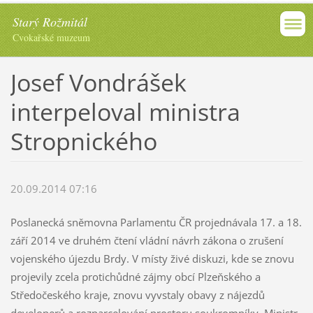
Starý Rožmitál
Cvokařské muzeum
Josef Vondrášek
interpeloval ministra
Stropnického
20.09.2014 07:16
Poslanecká sněmovna Parlamentu ČR projednávala 17. a 18.
září 2014 ve druhém čtení vládní návrh zákona o zrušení
vojenského újezdu Brdy. V místy živé diskuzi, kde se znovu
projevily zcela protichůdné zájmy obcí Plzeňského a
Středočeského kraje, znovu vyvstaly obavy z nájezdů