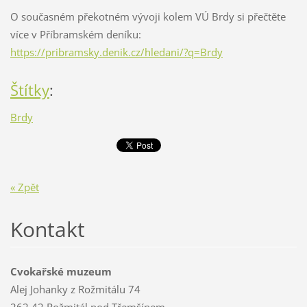
O současném překotném vývoji kolem VÚ Brdy si přečtěte
více v Příbramském deníku:
https://pribramsky.denik.cz/hledani/?q=Brdy
Štítky
:
Brdy
« Zpět
Kontakt
Cvokařské muzeum
Alej Johanky z Rožmitálu 74