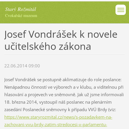
Starý Rožmitál
Cvokařské muzeum
Josef Vondrášek k novele
učitelského zákona
22.06.2014 09:00
Josef Vondrášek se postupně aklimatizuje do role poslance:
Nenápadnou činností ve výborech a v klubu, a viditelnou při
hlasování a projevech ve sněmovně. Jak už jsme informovali
18. března 2014, vystoupil náš poslanec na plenárním
zasedání Poslanecké sněmovny k případu VVÚ Brdy (viz:
https://www.staryrozmital.cz/news/s-pozadavkem-na-
zachovani-vvu-brdy-zatim-stredocesi-v-parlamentu-