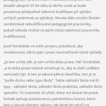
dosáhli alespoň 55 let věku (u těchto osob se bude
považovat předpoklad odborné kvalifikace při splnění
určitých podmínek za splněný). Novela dále umožní školám
zaměstnávat nekvalifikované pedagogické pracovníky,
pokud nebude možné na jejich místa naleznout pracovníky
kvalifikované.
Josef Vondrášek ve svém projevu požadoval, aby
novelizovaný zákon pak v praxi neumožňoval různé výklady:
„Je tam určitý věk, je tam určitá doba praxe, řekl Vondrášek,
„a ta doba praxe vlastně umožňuje to, aby to další vzdělání
nemuselo být. A tam je taková pěkná obezlička, tam je to
"podle druhu nebo typu školy". Takže základní škola má tři
typy - základní škola, základní škola praktická, základní škola
speciální. To znamená, že učitel, který má dvacet let praxe,
bohatě splňuje požadovanou patnáctiletou hranici, která
byla v dosud platném zákonu, tak deset let odučil na