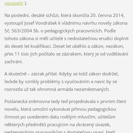
neuspeli/
).
Na poslední, desáté schůzi, která skončila 20. června 2014,
vystoupil Josef Vondrášek k vládnímu návrhu novely zákona
5č. 563/2004 Sb. o pedagogických pracovnících. Podle
tohoto zákona si měli učitelé s nedostatečnou erudicí doplnit
do deseti let kvalifikaci. Deset let uběhlo a zákon, nezákon,
přes 11 tisíc jich počítalo se zázrakem, který je od vzdělávání
zachrání.
A skutečně – zázrak přišel. Kdyby se totiž zákon dodržel,
leckde by vznikly problémy s vyučováním a navíc by se
rozrostla už tak ohromná armáda nezaměstnaných.
Poslanecká sněmovna tedy teď projednávala v prvním čtení
novelu, která umožní vykonávat přímou pedagogickou
činnost po uvedeném datu rodilým mluvčím, učitelům
některých předmětů pracujícím na zkrácený úvazek,
pedagogickým pracovníkům s dostatečnou praxí, kteří