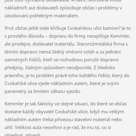
nákladních aut dodavateli způsobuje občas i problémy v
zásobování potřebným materiálem.
Proč občas ještě stále kličkuje Cvokařskou ulicí kamion? Je to
z prostého důvodu – dopravu do firmy nezajišťuje Kemmler,
ale prodejce, dodavatel materiálu. Starorožmitálská firma s
těmito dopravci nemá žádný smluvní vztah a za jednání
samotných řidičů, kteří se rozhodnou porušit dopravní
předpisy, žádným způsobem neodpovídá. Z hlediska
právního, je to problém právě toho každého řidiče, který do
Cvokařské ulice vjede nákladním autem, které je svými
parametry za limitem zákazu vjezdu.
Kemmler je tak fakticky ve stejné situaci, do které se občas
dostane každý obyvatel Cvokařské ulice, když mu velkým
nákladním autem třeba přivezou stavební materiál nebo
uhlí. Velikost auta neovlivní a je rád, že mu to, co si
objednal, přivezli.