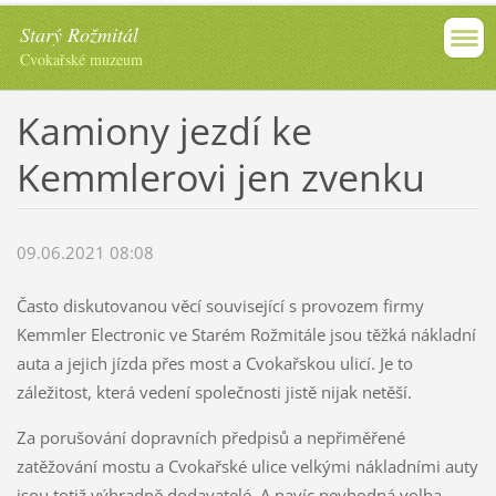
Starý Rožmitál
Cvokařské muzeum
Kamiony jezdí ke
Kemmlerovi jen zvenku
09.06.2021 08:08
Často diskutovanou věcí související s provozem firmy
Kemmler Electronic ve Starém Rožmitále jsou těžká nákladní
auta a jejich jízda přes most a Cvokařskou ulicí. Je to
záležitost, která vedení společnosti jistě nijak netěší.
Za porušování dopravních předpisů a nepřiměřené
zatěžování mostu a Cvokařské ulice velkými nákladními auty
jsou totiž výhradně dodavatelé. A navíc nevhodná volba