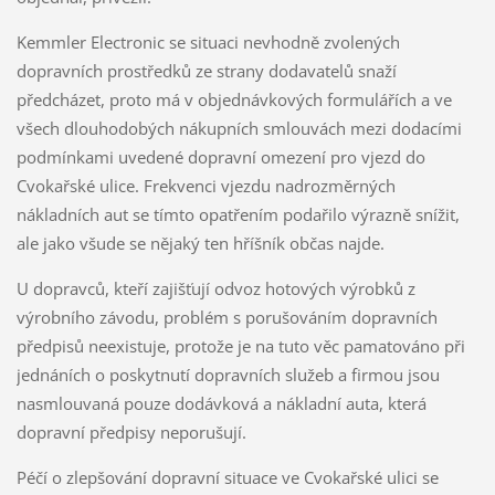
Kemmler Electronic se situaci nevhodně zvolených
dopravních prostředků ze strany dodavatelů snaží
předcházet, proto má v objednávkových formulářích a ve
všech dlouhodobých nákupních smlouvách mezi dodacími
podmínkami uvedené dopravní omezení pro vjezd do
Cvokařské ulice. Frekvenci vjezdu nadrozměrných
nákladních aut se tímto opatřením podařilo výrazně snížit,
ale jako všude se nějaký ten hříšník občas najde.
U dopravců, kteří zajišťují odvoz hotových výrobků z
výrobního závodu, problém s porušováním dopravních
předpisů neexistuje, protože je na tuto věc pamatováno při
jednáních o poskytnutí dopravních služeb a firmou jsou
nasmlouvaná pouze dodávková a nákladní auta, která
dopravní předpisy neporušují.
Péčí o zlepšování dopravní situace ve Cvokařské ulici se