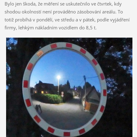
Bylo jen škoda, že měření se uskutečnilo ve čtvrtek, kdy
shodou okolností není prováděno zásobování areálu. To
totiž probíhá v pondělí, ve středu a v pátek, podle vyjádření
firmy, lehkým nákladním vozidlem do 8,5 t.