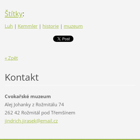
Štítky
:
Luh
|
Kemmler
|
historie
|
muzeum
« Zpět
Kontakt
Cvokařské muzeum
Alej Johanky z Rožmitálu 74
262 42 Rožmitál pod Třemšínem
jindrich
.jirasek
@email.c
z