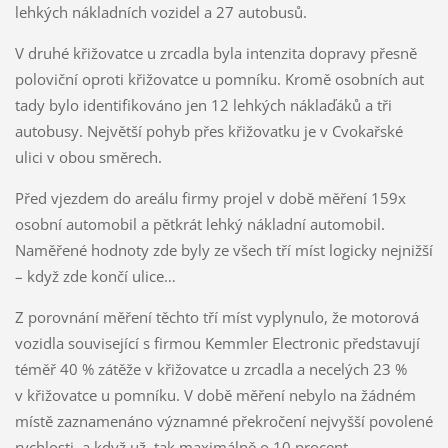
lehkých nákladních vozidel a 27 autobusů.
V druhé křižovatce u zrcadla byla intenzita dopravy přesně
poloviční oproti křižovatce u pomníku. Kromě osobních aut
tady bylo identifikováno jen 12 lehkých náklaďáků a tři
autobusy. Největší pohyb přes křižovatku je v Cvokařské
ulici v obou směrech.
Před vjezdem do areálu firmy projel v době měření 159x
osobní automobil a pětkrát lehký nákladní automobil.
Naměřené hodnoty zde byly ze všech tří míst logicky nejnižší
– když zde končí ulice…
Z porovnání měření těchto tří míst vyplynulo, že motorová
vozidla související s firmou Kemmler Electronic představují
téměř 40 % zátěže v křižovatce u zrcadla a necelých 23 %
v křižovatce u pomníku. V době měření nebylo na žádném
místě zaznamenáno významné překročení nejvyšší povolené
rychlosti, a když už, tak maximálně o 10 procent.