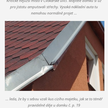
Kritické nejužší místo v Cvokařské ulici. Majitelé domku si už
pro jistotu amputovali střechy. Vysoká nákladní auta tu
nemohou normálně projet ...
... leda, že by s sebou vzali kus cizího majetku, jak se to téměř
pravidelně děje u domku č. p. 19