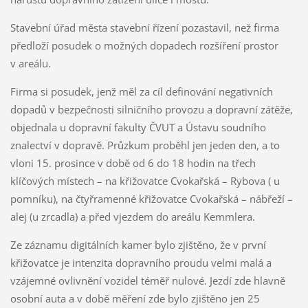
Stavební úřad města stavební řízení pozastavil, než firma
předloží posudek o možných dopadech rozšíření prostor
v areálu.
Firma si posudek, jenž měl za cíl definování negativních
dopadů v bezpečnosti silničního provozu a dopravní zátěže,
objednala u dopravní fakulty ČVUT a Ústavu soudního
znalectví v dopravě. Průzkum proběhl jen jeden den, a to
vloni 15. prosince v době od 6 do 18 hodin na třech
klíčových místech – na křižovatce Cvokařská – Rybova ( u
pomníku), na čtyřramenné křižovatce Cvokařská – nábřeží –
alej (u zrcadla) a před vjezdem do areálu Kemmlera.
Ze záznamu digitálních kamer bylo zjištěno, že v první
křižovatce je intenzita dopravního proudu velmi malá a
vzájemné ovlivnění vozidel téměř nulové. Jezdí zde hlavně
osobní auta a v době měření zde bylo zjištěno jen 25