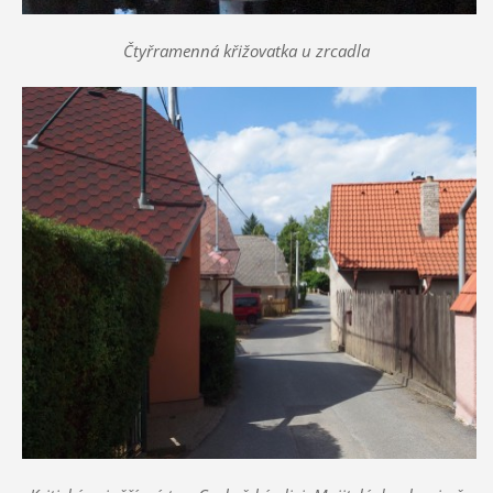
Čtyřramenná křižovatka u zrcadla