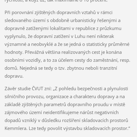
Při porovnání zjištěných dopravních vztahů v rámci
sledovaného území s obdobně urbanisticky řešenými a
dopravně zatíženými lokalitami v republice z průzkumu
vyplynulo, že dopravní zatížení v Luhu není nikterak
významné a neobvyklé a že se jedná o statisticky průměrné
hodnoty. Převážná většina realizovaných cest je konána
osobními vozidly, a to za účelem cesty do zaměstnání, resp.
domů. Nejedná se tedy o tzv. zbytnou neboli tranzitní
dopravu.
Závěr studie ČVUT zní: „Z pohledu bezpečnosti a plynulosti
silničního provozu, organizace a charakteru dopravy a na
základě zjištěných parametrů dopravního proudu v místě
zájmového území neidentifikujeme nárůst negativních
dopadů vzniklý v důsledku rozšíření skladovacích prostorů
Kemmlera. Lze tedy povolit výstavbu skladovacích prostor.“