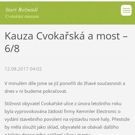
Starý Rožmitál
Cvokařské muzeum
Kauza Cvokařská a most –
6/8
12.08.2017 04:02
V minulém díle jsme se již ponořili do žhavé současnosti a
dnes v ní budeme pokračovat.
Stížnost obyvatel Cvokařské ulice z února letošního roku
byla vyprovokována žádostí firmy Kemmler Electronic o
vydání stavebního povolení na výstavbu nové haly. Přestože
by měla sloužit jako sklad, obyvatelé se obávali dalšího
nárůstu dopravního zatížení ulice i mostu.