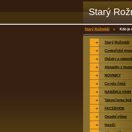
Starý Rož
Starý Rožmitál
Kdo je 
Starý Rožmitál
Cvokařské mu
Otázky a odpově
Aktuality z muz
NOVINKY
Co nás čeká
NABÍDKA KNIH
Takoví jsme byli
FACEBOOK
Osadní výbor
Hasiči