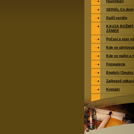
Házenkáři
SERIÁL Co domy
Další seriály
KAUZA ROŽMI
ZÁMEK
Počasí a stav vo
Kde se ubytovat
Kde se najíst a 
Fotogalerie
English / Deuts
Zajímavé odkaz
Kontakt