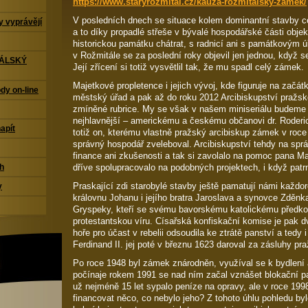
https://www.staryrozmital.cz/kauza-rozmitalsky-zamek/
V posledních dnech se situace kolem dominantní stavby ce
 vyprávějí
a to díky propadlé střeše v bývalé hospodářské části objek
historickou památku chátrat, s radnicí ani s památkovým
v Rožmitále se za poslední roky objevil jen jednou, když se
TÁLSKÝ
Její zřícení si totiž vysvětlil tak, že mu spadl celý zámek.
Majetkové propletence i jejich vývoj, kde figuruje na začá
dy on-line
městský úřad a pak až do roku 2012 Arcibiskupství pražsk
zmíněné rubrice. My se však v našem miniseriálu budeme 
nejhlavnější – americkému a českému občanovi dr. Roderic
napít
totiž on, kterému vlastně pražský arcibiskup zámek v roce 
správný hospodář zveleboval. Arcibiskupství tehdy na sp
finance ani zkušenosti a tak si zavolalo na pomoc pana Ma
dříve spolupracovalo na podobných projektech, i když pa
ch
Praskající zdi starobylé stavby ještě pamatují námi každ
y
královnu Johanu i jejího bratra Jaroslava a synovce Zděnk
Gryspeky, kteří se svému bavorskému katolickému předkovi 
protestantskou víru. Císařská konfiskační komise je pak dv
hoře pro účast v rebelii odsoudila ke ztrátě panství a ted
Ferdinand II. jej poté v březnu 1623 daroval za zásluhy pr
Po roce 1948 byl zámek znárodněn, využíval se k bydlení 
počínaje rokem 1991 se nad ním začal vznášet blokační pa
už nejméně 15 let sypalo peníze na opravy, ale v roce 1998
financovat něco, co nebylo jeho? Z tohoto úhlu pohledu by