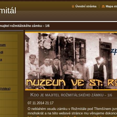
Úvodní stránka
Mapa st
mitál
majitel rožmitálského zámku – 1/6
zeum
di
ea
 (videa)
K
DO JE MAJITEL ROŽMITÁLSKÉHO ZÁMKU – 1/6
07.11.2014 21:17
O neblahém osudu zámku v Rožmitále pod Třemšínem jsme
mnohokrát a na této webové stránce mu věnujeme dokonce i