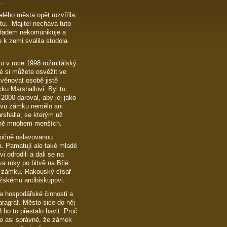
.
lého města opět rozvířila,
tu. Majitel nechává tuto
 úřadem nekomunikuje a
 k zemi svalila stodola.
tku v roce 1998 rožmitálský
é si můžete osvěžit ve
věnovat osobě jistě
ku Marshallovi. Byl to
2000 daroval, aby jej jako
rávu zámku nemělo ani
rshalla, se kterým už
trně mnohem menších.
oročně oslavovanou
a. Pamatují ale také mladé
odrodili a dali se na
a roky po bitvě na Bílé
y i zámku. Rakouský císař
ažskému arcibiskupovi.
a hospodářské činnosti a
ragraf. Město sice do něj
 ho to přestalo bavit. Proč
lo asi správné, že zámek