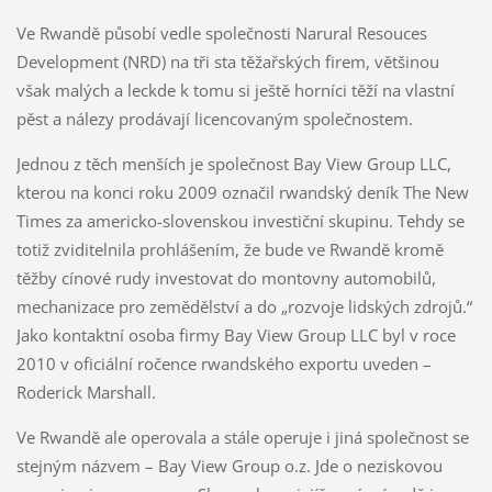
Ve Rwandě působí vedle společnosti Narural Resouces
Development (NRD) na tři sta těžařských firem, většinou
však malých a leckde k tomu si ještě horníci těží na vlastní
pěst a nálezy prodávají licencovaným společnostem.
Jednou z těch menších je společnost Bay View Group LLC,
kterou na konci roku 2009 označil rwandský deník The New
Times za americko-slovenskou investiční skupinu. Tehdy se
totiž zviditelnila prohlášením, že bude ve Rwandě kromě
těžby cínové rudy investovat do montovny automobilů,
mechanizace pro zemědělství a do „rozvoje lidských zdrojů.“
Jako kontaktní osoba firmy Bay View Group LLC byl v roce
2010 v oficiální ročence rwandského exportu uveden –
Roderick Marshall.
Ve Rwandě ale operovala a stále operuje i jiná společnost se
stejným názvem – Bay View Group o.z. Jde o neziskovou