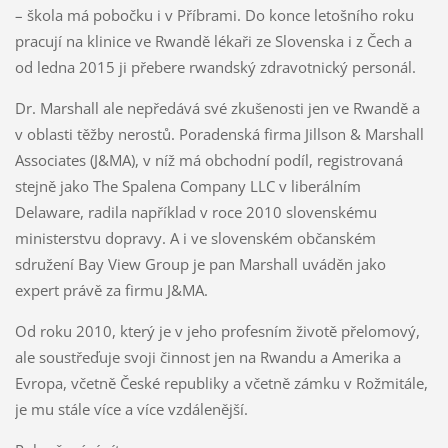
– škola má pobočku i v Příbrami. Do konce letošního roku
pracují na klinice ve Rwandě lékaři ze Slovenska i z Čech a
od ledna 2015 ji přebere rwandský zdravotnický personál.
Dr. Marshall ale nepředává své zkušenosti jen ve Rwandě a
v oblasti těžby nerostů. Poradenská firma Jillson & Marshall
Associates (J&MA), v níž má obchodní podíl, registrovaná
stejně jako The Spalena Company LLC v liberálním
Delaware, radila například v roce 2010 slovenskému
ministerstvu dopravy. A i ve slovenském občanském
sdružení Bay View Group je pan Marshall uváděn jako
expert právě za firmu J&MA.
Od roku 2010, který je v jeho profesním životě přelomový,
ale soustřeďuje svoji činnost jen na Rwandu a Amerika a
Evropa, včetně České republiky a včetně zámku v Rožmitále,
je mu stále více a více vzdálenější.