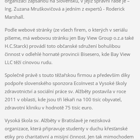
organizaci zapsanou na Slovensku, v jejíž správní radě je –
Ing. Zuzana Mruškovičová a jedním z expertů - Roderick
Marshall.
Podle webové stránky (ze všech firem, o kterých v seriálu
píšeme, má webovou stránku jen Bay View Group o.z.a také
H.C.Starck) provádí toto občanské sdružení bohulibou
činnost v odlehlé hornaté provincii Bisesero, kde Bay View
LLC těží cínovou rudu.
Společně právě s touto těžařskou firmou a především díky
podpoře slovenského sponzora EcoInvest a Vysoké školy
zdravotnictví a sociální práce sv. Alžběty postavila v roce
2011 v oblasti, kde jsou tři lékaři na 100 tisíc obyvatel,
zdravotní kliniku v hodnotě 75 tisíc euro.
Vysoká škola sv. Alžběty v Bratislavě je nezisková
organizace, která připravuje studenty v duchu křesťanské
etiky pro charitativní a misijní činnost. Jen tak mimochodem