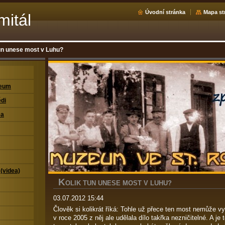
Úvodní stránka
Mapa st
mitál
un unese most v Luhu?
zeum
di
ea
 (videa)
K
OLIK TUN UNESE MOST V LUHU?
03.07.2012 15:44
Člověk si kolikrát říká: Tohle už přece ten most nemůže v
v roce 2005 z něj ale udělala dílo takřka nezničitelné. A je