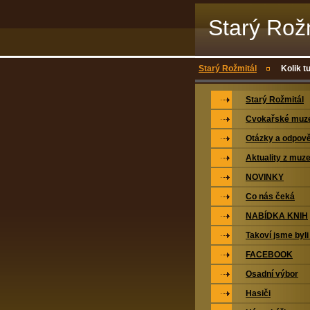
Starý Rož
Starý Rožmitál
Kolik t
Starý Rožmitál
Cvokařské mu
Otázky a odpově
Aktuality z muz
NOVINKY
Co nás čeká
NABÍDKA KNIH
Takoví jsme byli
FACEBOOK
Osadní výbor
Hasiči