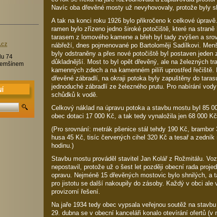
Navíc oba dřevěné mosty už nevyhovovaly, protože byly s
A tak na konci roku 1926 bylo přikročeno k celkové úprav
ramen bylo zřízeno jedno široké potočiště, které na stran
tarasem z lomového kamene a břeh byl tady zvýšen a srov
.c
z
nábřeží, dnes pojmenované po Bartoloměji Sadílkovi. Men
byly odstraněny a přes nové potočiště byl postaven jeden z
lu 74
důkladnější. Most to byl opět dřevěný, ale na železných tr
Třemšínem
kamenných zdech a na kamenném pilíři uprostřed řečiště. 
dřevěné zábradlí, na okraji potoka byly zapuštěny do tar
jednoduché zábradlí ze železného prutu. Pro nabírání vody
Í
schůdků k vodě.
Celkový náklad na úpravu potoka a stavbu mostu byl 85 0
obec dotaci 17 000 Kč, a tak tedy vynaložila jen 68 000 Kč
(Pro srovnání: metrák pšenice stál tehdy 190 Kč, brambor
husa 45 Kč, tisíc červených cihel 320 Kč a tesař a zedník
hodinu.)
Stavbu mostu prováděl stavitel Jan Kolář z Rožmitálu. Voz
nepostavil, protože už o šest let později obecní rada proje
opravu. Nejméně 15 dřevěných mostovic bylo shnilých, a t
pro jistotu se další nakoupily do zásoby. Každý v obci ale v
provizorní řešení.
Na jaře 1934 tedy obec vypsala veřejnou soutěž na stavb
29. dubna se v obecní kanceláři konalo otevírání ofertů (v