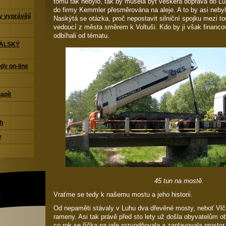
tomu tak nebylo, tak by musela být veškerá doprava do L
do firmy Kemmler přesměrována na aleje. A to by asi nebyl
 vyprávějí
Naskýtá se otázka, proč nepostavit silniční spojku mezi tou
vedoucí z města směrem k Voltuši. Kdo by ji však financo
odbíhali od tématu.
TÁLSKÝ
dy on-line
napít
ch
y
45 tun na mostě.
Vraťme se tedy k našemu mostu a jeho historii.
Od nepaměti stávaly v Luhu dva dřevěné mosty, neboť Vl
rameny. Asi tak právě před sto lety už došla obyvatelům ob
co rok se říčka na jaře rozvodňovala a zaplavovala prost