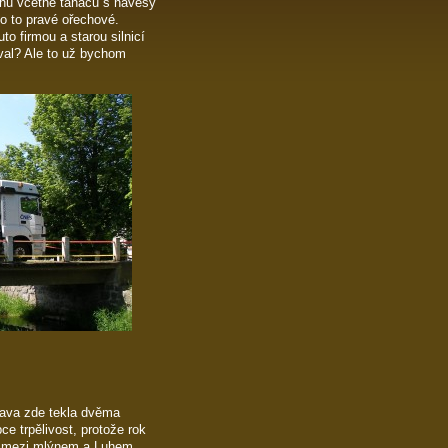
uhu včetně tahačů s návěsy
o to pravé ořechové.
to firmou a starou silnicí
val? Ale to už bychom
čava zde tekla dvěma
ce trpělivost, protože rok
or mezi mlýnem a Luhem.