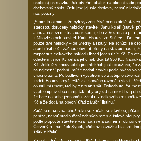
nabídek) na stavbu. Jak otvírání obálek na obecní radě pro
dochovaný zápis. Ocitujme jej zde doslova, neboť v ledače
nás poučný.
„Starosta oznámil, že byli vyzváni čtyři podnikatelé stav
starostou doručeny nabídky staviteli Janu Koláři (stavěl p
Janu Jarešovi mistru zednickému, oba z Rožmitálu p.Tř., i
z Mirovic a pak staviteli Karlu Hourovi ze Sušice....Do te
pouze dvě nabídky – od Štetiny a Houry. Na schůzi se osob
a prohlásil nežli začnou otevírat oferty na stavbu mostu, 
rozpočtu z celkového nákladu ihned jeden tisíc Kč. Po ote
odečtení tisíce Kč dělala jeho nabídka 19 953 Kč. Nabídka 
Kč. Jelikož v zadávacích podmínkách jest obsaženo, že z
na nejmenší podání, může zadati stavbu podle svého voln
vhodné uzná. Po bedlivém vyšetření se zastupitelstvo roz
zadati Hourovi když ještě z celkového rozpočtu sleví. Pře
opustil místnost, teď by zavolán zpět. Dohodnuto, že mos
včetně úprav obou ramp tak, aby příjezd na most byl pohodl
že bere na sebe jednoroční záruku z celkového rozpočtové
Kč a že dodá na obecní úřad záruční listinu.“
Začátkem června téhož roku se začalo se stavbou, přičemž
peníze, neboť prodloužení zděných ramp a žulové sloupky
podle propočtu stavitele vzali za své a za menší obnos čl
Červený a František Synek, přičemž navážku brali ze dna
štěrk z břehů.
Za pět týdnů, 15. července 1934, byl most, na který dal st