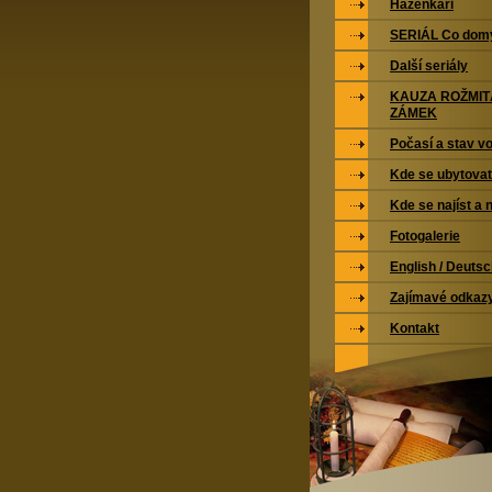
Házenkáři
SERIÁL Co domy
Další seriály
KAUZA ROŽMI
ZÁMEK
Počasí a stav vo
Kde se ubytovat
Kde se najíst a 
Fotogalerie
English / Deuts
Zajímavé odkaz
Kontakt