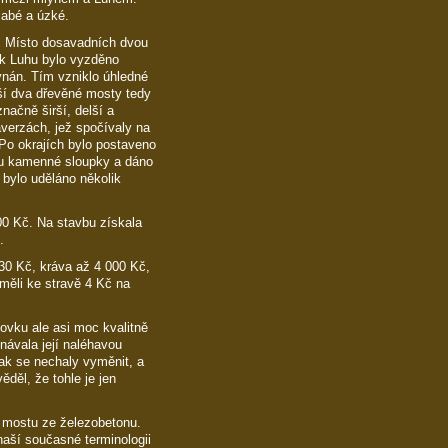
labé a úzké.
ě. Místo dosavadních dvou
ě k Luhu bylo vyzděno
nán. Tím vzniklo úhledné
ší dva dřevěné mosty tedy
načně širší, delší a
averzách, jež spočívaly na
Po okrajích bylo postaveno
asu kamenné sloupky a dáno
 bylo uděláno několik
00 Kč. Na stavbu získala
.
 30 Kč, kráva až 4 000 Kč,
 měli ke stravě 4 Kč na
ovku ale asi moc kvalitně
dnávala její naléhavou
ak se nechaly vyměnit, a
ěděl, že tohle je jen
u mostu ze železobetonu.
 naší současné terminologii