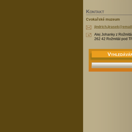
K
ONTAKT
Cvokařské muzeum
jindrich
.jirasek
@email
Alej Johanky z Rožmitá
262 42 Rožmitál pod 
V
YHLEDÁVÁN