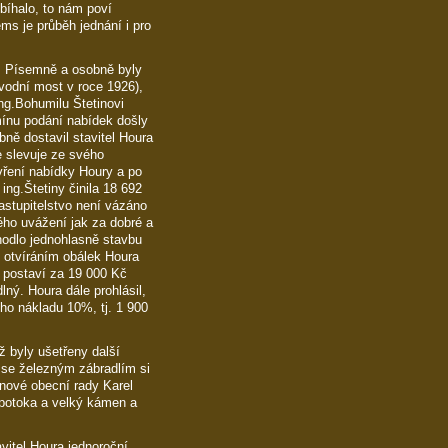
bíhalo, to nám poví
ms je průběh jednání i pro
eb. Písemně a osobně byly
ůvodní most v roce 1926),
ng.Bohumilu Štetinovi
rmínu podání nabídek došly
ně dostavil stavitel Houra
že slevuje ze svého
vření nabídky Houry a po
ing.Štetiny činila 18 692
astupitelstvo není vázáno
ého uvážení jak za dobré a
hodlo jednohlasně stavbu
d otvíráním obálek Houra
t postaví za 19 000 Kč
ný. Houra dále prohlásil,
ho nákladu 10%, tj. 1 900
 byly ušetřeny další
 se železným zábradlím si
enové obecní rady Karel
 potoka a velký kámen a
avitel Houra jednoroční