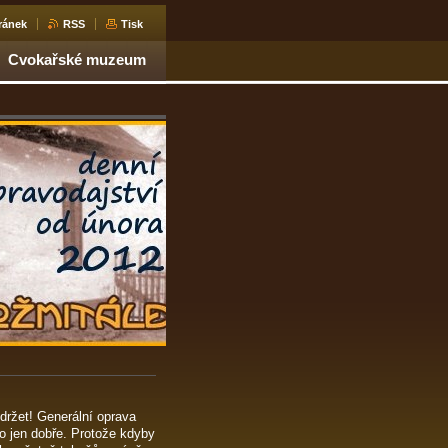
ránek
RSS
Tisk
Cvokařské muzeum
ydržet! Generální oprava
 to jen dobře. Protože kdyby