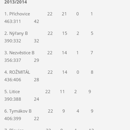
2013/2014
1. Příchovice 22 21 0 1
463:311 42
2. Nýřany B 22 15 2 5
390:332 32
3. Nezvěstice B 22 14 1 7
356:337 29
4. ROŽMITÁL 22 14 0 8
436:406 28
5. Litice 22 11 2 9
390:388 24
6. Tymákov B 22 9 4 9
406:399 22