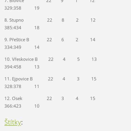
7. Blovice 22 9 1 12
329:358 19
8. Stupno 22 8 2 12
385:434 18
9. Přeštice B 22 6 2 14
334:349 14
10. Vřeskovice B 22 4 5 13
394:458 13
11. Ejpovice B 22 4 3 15
328:378 11
12. Osek 22 3 4 15
366:423 10
Štítky
: