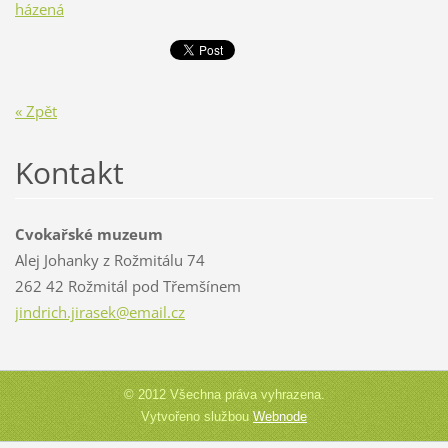
házená
« Zpět
Kontakt
Cvokařské muzeum
Alej Johanky z Rožmitálu 74
262 42 Rožmitál pod Třemšínem
jindrich
.jirasek
@email.c
z
© 2012 Všechna práva vyhrazena.
Vytvořeno službou
Webnode