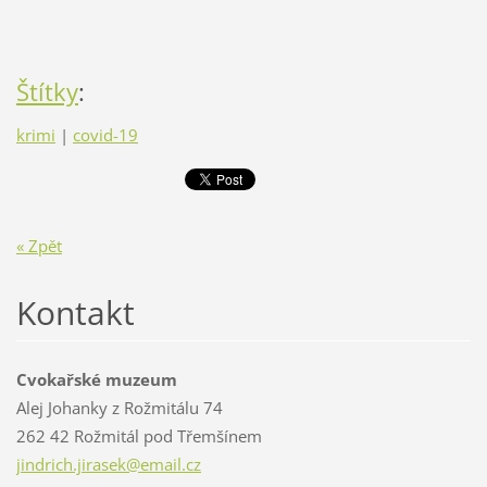
Štítky
:
krimi
|
covid-19
« Zpět
Kontakt
Cvokařské muzeum
Alej Johanky z Rožmitálu 74
262 42 Rožmitál pod Třemšínem
jindrich
.jirasek
@email.c
z