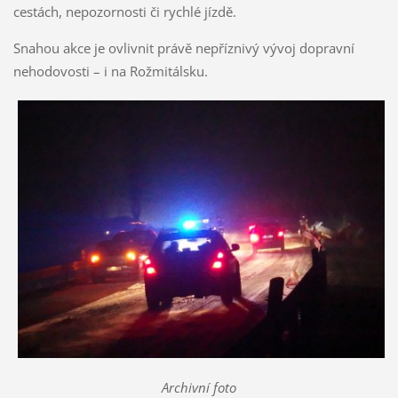
cestách, nepozornosti či rychlé jízdě.
Snahou akce je ovlivnit právě nepříznivý vývoj dopravní
nehodovosti – i na Rožmitálsku.
Archivní foto