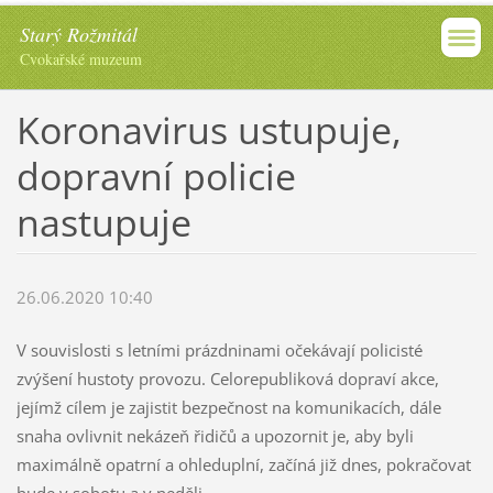
Starý Rožmitál
Cvokařské muzeum
Koronavirus ustupuje,
dopravní policie
nastupuje
26.06.2020 10:40
V souvislosti s letními prázdninami očekávají policisté
zvýšení hustoty provozu. Celorepubliková dopraví akce,
jejímž cílem je zajistit bezpečnost na komunikacích, dále
snaha ovlivnit nekázeň řidičů a upozornit je, aby byli
maximálně opatrní a ohleduplní, začíná již dnes, pokračovat