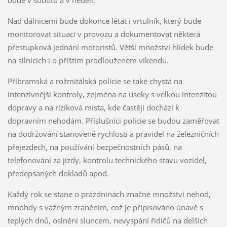
bude v sobotu a v neděli.
Nad dálnicemi bude dokonce létat i vrtulník, který bude
monitorovat situaci v provozu a dokumentovat některá
přestupková jednání motoristů. Větší množství hlídek bude
na silnicích i o příštím prodlouženém víkendu.
Příbramská a rožmitálská policie se také chystá na
intenzivnější kontroly, zejména na úseky s velkou intenzitou
dopravy a na riziková místa, kde častěji dochází k
dopravním nehodám. Příslušníci policie se budou zaměřovat
na dodržování stanovené rychlosti a pravidel na železničních
přejezdech, na používání bezpečnostních pásů, na
telefonování za jízdy, kontrolu technického stavu vozidel,
předepsaných dokladů apod.
Každý rok se stane o prázdninách značné množství nehod,
mnohdy s vážným zraněním, což je připisováno únavě s
teplých dnů, oslnění sluncem, nevyspání řidičů na delších