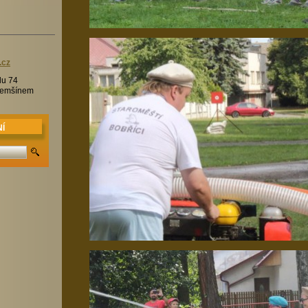
.c
z
lu 74
Třemšínem
Í