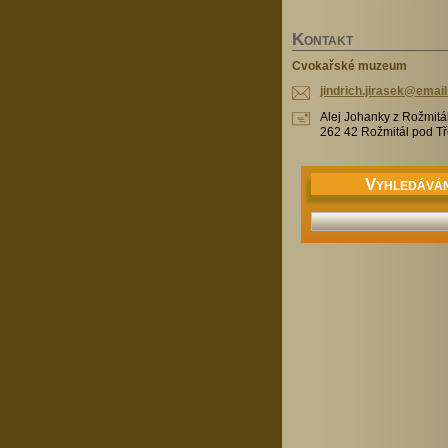
K
ONTAKT
Cvokařské muzeum
jindrich
.jirasek
@email
Alej Johanky z Rožmitá
262 42 Rožmitál pod 
V
YHLEDÁVÁN