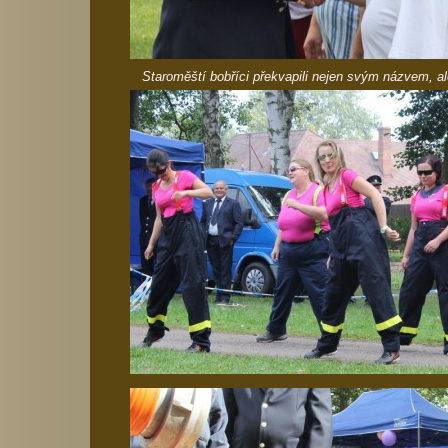
Staroměští bobříci překvapili nejen svým názvem, al