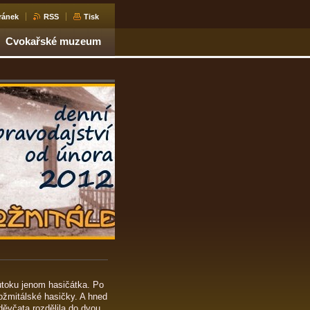
ránek
RSS
Tisk
Cvokařské muzeum
útoku jenom hasičátka. Po
rožmitálské hasičky. A hned
děvčata rozdělila do dvou