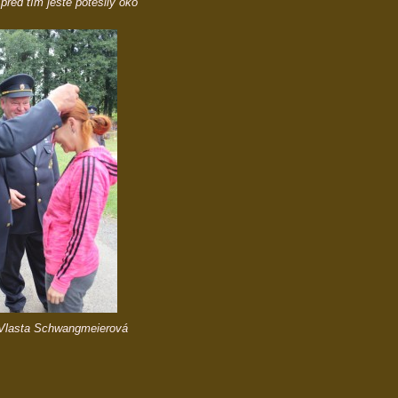
před tím ještě potěšily oko
: Vlasta Schwangmeierová