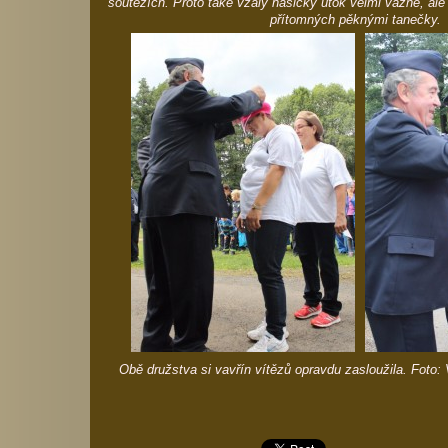
soutěžích. Proto také vzaly hasičky útok velmi vážně, ale 
přítomných pěknými tanečky.
Obě družstva si vavřín vítězů opravdu zasloužila. Foto