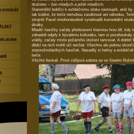
družstev – žen mladých a ještě mladších.
Staroměští bobříci k exhibičnímu útoku nastoupili, aniž by 
 vyprávějí
tak krátké, že terče nemohou zasáhnout ani náhodou. Ten
strojník Pavel mnohonásobně vynahradili komediální etudo
diváky.
TÁLSKÝ
Mladší hasičky začaly představení klamnou hrou těl, kdy
záhadně odjely k bývalému kulturáku, tam si pozahoukaly n
dy on-line
vrátily, začaly místo požárního útočení tancovat. A dobře! 
dědci na nich mohli oči nechat. Všechno ale jednou skončí,
starorožmitáslkých hasiček. Nasadily si helmy a exhibičně
terče.
napít
Všichni tleskali. První zářijová sobota se ve Starém Rožmi
ch
y