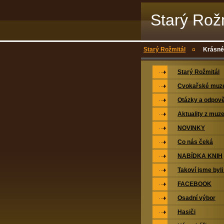
Starý Rož
Starý Rožmitál
Krásné
Starý Rožmitál
Cvokařské mu
Otázky a odpově
Aktuality z muz
NOVINKY
Co nás čeká
NABÍDKA KNIH
Takoví jsme byli
FACEBOOK
Osadní výbor
Hasiči