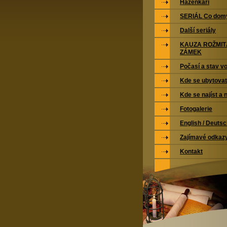
Házenkáři
SERIÁL Co domy
Další seriály
KAUZA ROŽMI
ZÁMEK
Počasí a stav vo
Kde se ubytovat
Kde se najíst a 
Fotogalerie
English / Deuts
Zajímavé odkaz
Kontakt