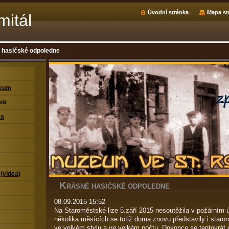
Úvodní stránka
Mapa st
mitál
 hasičské odpoledne
zeum
di
ea
 (videa)
K
RÁSNÉ HASIČSKÉ ODPOLEDNE
08.09.2015 15:52
Na Staroměstské lize 5.září 2015 nesoutěžila v požárním 
několika měsících se totiž doma znovu představily i staro
ve velkém stylu a ve velkém počtu. Dokonce se tentokrát 