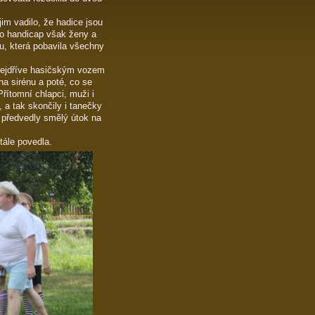
jim vadilo, že hadice jsou
to handicap však ženy a
u, která pobavila všechny
 nejdříve hasičským vozem
a sirénu a poté, co se
Přítomní chlapci, muži i
 a tak skončily i tanečky
 předvedly smělý útok na
tále povedla.