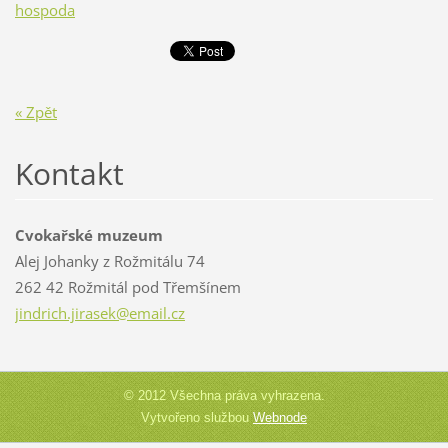
hospoda
« Zpět
Kontakt
Cvokařské muzeum
Alej Johanky z Rožmitálu 74
262 42 Rožmitál pod Třemšínem
jindrich
.jirasek
@email.c
z
© 2012 Všechna práva vyhrazena.
Vytvořeno službou
Webnode