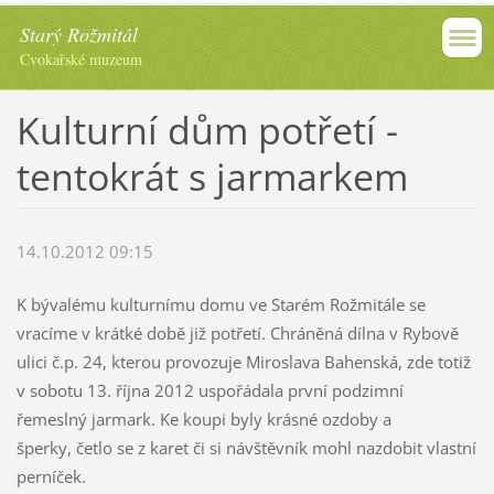
Starý Rožmitál
Cvokařské muzeum
Kulturní dům potřetí -
tentokrát s jarmarkem
14.10.2012 09:15
K bývalému kulturnímu domu ve Starém Rožmitále se
vracíme v krátké době již potřetí. Chráněná dílna v Rybově
ulici č.p. 24, kterou provozuje Miroslava Bahenská, zde totiž
v sobotu 13. října 2012 uspořádala první podzimní
řemeslný jarmark. Ke koupi byly krásné ozdoby a
šperky, četlo se z karet či si návštěvník mohl nazdobit vlastní
perníček.