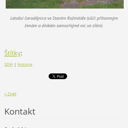
Letošní čarodějnice ve Starém Rožmitále (vůči přítomným
ženám a dívkám samozřejmě nic ve zlém).
Štítky
:
SDH
|
historie
« Zpět
Kontakt