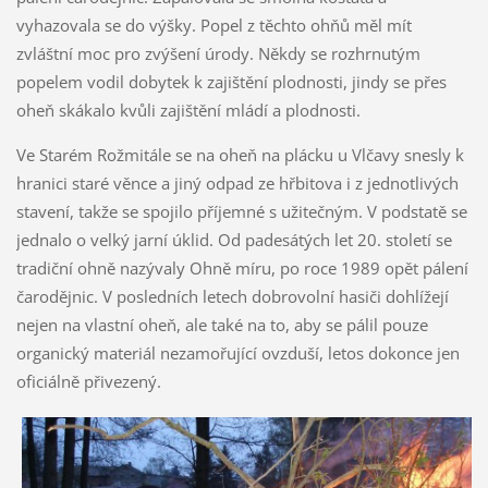
vyhazovala se do výšky. Popel z těchto ohňů měl mít
zvláštní moc pro zvýšení úrody. Někdy se rozhrnutým
popelem vodil dobytek k zajištění plodnosti, jindy se přes
oheň skákalo kvůli zajištění mládí a plodnosti.
Ve Starém Rožmitále se na oheň na plácku u Vlčavy snesly k
hranici staré věnce a jiný odpad ze hřbitova i z jednotlivých
stavení, takže se spojilo příjemné s užitečným. V podstatě se
jednalo o velký jarní úklid. Od padesátých let 20. století se
tradiční ohně nazývaly Ohně míru, po roce 1989 opět pálení
čarodějnic. V posledních letech dobrovolní hasiči dohlížejí
nejen na vlastní oheň, ale také na to, aby se pálil pouze
organický materiál nezamořující ovzduší, letos dokonce jen
oficiálně přivezený.