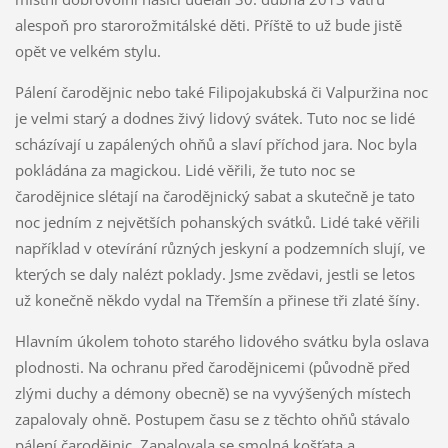
alespoň pro starorožmitálské děti. Příště to už bude jistě
opět ve velkém stylu.
Pálení čarodějnic nebo také Filipojakubská či Valpuržina noc
je velmi starý a dodnes živý lidový svátek. Tuto noc se lidé
scházívají u zapálených ohňů a slaví příchod jara. Noc byla
pokládána za magickou. Lidé věřili, že tuto noc se
čarodějnice slétají na čarodějnický sabat a skutečně je tato
noc jedním z největších pohanských svátků. Lidé také věřili
například v otevírání různých jeskyní a podzemních slují, ve
kterých se daly nalézt poklady. Jsme zvědavi, jestli se letos
už konečně někdo vydal na Třemšín a přinese tři zlaté šíny.
Hlavním úkolem tohoto starého lidového svátku byla oslava
plodnosti. Na ochranu před čarodějnicemi (původně před
zlými duchy a démony obecně) se na vyvýšených místech
zapalovaly ohně. Postupem času se z těchto ohňů stávalo
pálení čarodějnic. Zapalovala se smolná košťata a