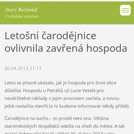
Starý Rožmitál
Cvokařské muzeum
Letošní čarodějnice
ovlivnila zavřená hospoda
30.04.2013 21:13
Letos se přesně ukázalo, jak je hospoda pro život obce
důležitá. Hospodu u Petráňů už Lucie Veselá pro
neudržitelné náklady s jejím provozem zavřela, a novou
ještě nestačila otevřít (o ní budeme informovat někdy příště).
Čarodějnice na sucho – to prostě není ono. Většina
staroměstských dospěláků odešla na oheň do města. A tak
místní dobrovolní hasiči udělali 30. dubna 2013 vatru