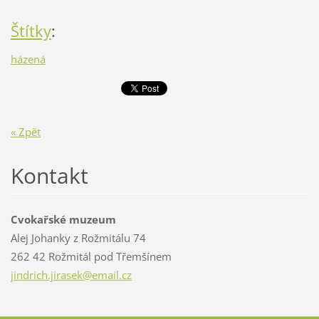
Štítky
:
házená
« Zpět
Kontakt
Cvokařské muzeum
Alej Johanky z Rožmitálu 74
262 42 Rožmitál pod Třemšínem
jindrich
.jirasek
@email.c
z