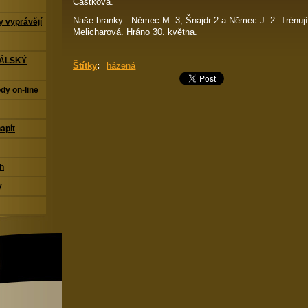
Částková.
Naše branky: Němec M. 3, Šnajdr 2 a Němec J. 2. Trénuj
 vyprávějí
Melicharová. Hráno 30. května.
TÁLSKÝ
Štítky
:
házená
dy on-line
napít
ch
y