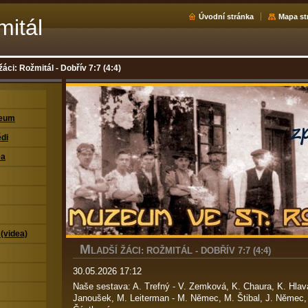
Úvodní stránka
Mapa st
mitál
žáci: Rožmitál - Dobřív 7:7 (4:4)
zeum
di
ea
 (videa)
M
LADŠÍ ŽÁCI: ROŽMITÁL - DOBŘÍV 7:7 (4:4)
30.05.2026 17:12
Naše sestava: A. Trefný - V. Zemková, K. Chaura, K. Hlavá
Janoušek, M. Leiterman - M. Němec, M. Štibal, J. Němec, J