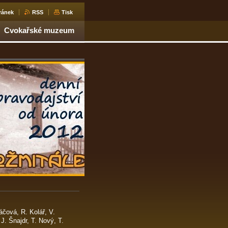
ránek
RSS
Tisk
Cvokařské muzeum
čová, R. Kolář, V.
. Šnajdr, T. Nový, T.