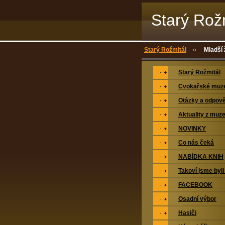
Starý Rož
Starý Rožmitál
Mladší 
Starý Rožmitál
Cvokařské mu
Otázky a odpově
Aktuality z muz
NOVINKY
Co nás čeká
NABÍDKA KNIH
Takoví jsme byli
FACEBOOK
Osadní výbor
Hasiči