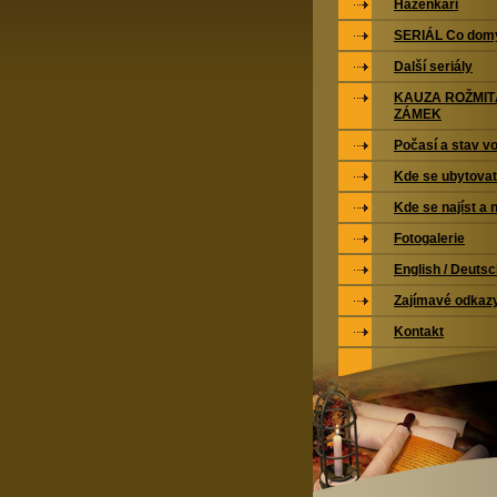
Házenkáři
SERIÁL Co domy
Další seriály
KAUZA ROŽMI
ZÁMEK
Počasí a stav vo
Kde se ubytovat
Kde se najíst a 
Fotogalerie
English / Deuts
Zajímavé odkaz
Kontakt