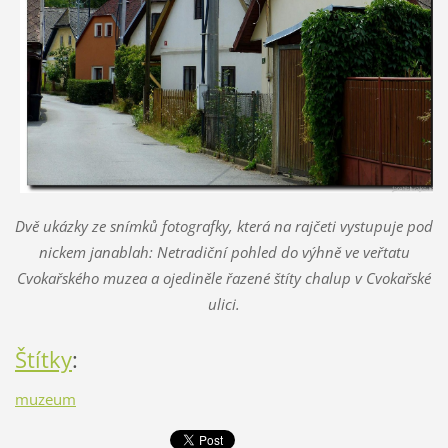
Dvě ukázky ze snímků fotografky, která na rajčeti vystupuje pod
nickem janablah: Netradiční pohled do výhně ve veřtatu
Cvokařského muzea a ojediněle řazené štíty chalup v Cvokařské
ulici.
Štítky
:
muzeum