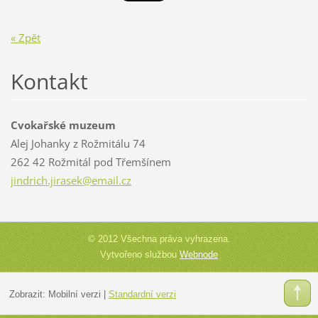
« Zpět
Kontakt
Cvokařské muzeum
Alej Johanky z Rožmitálu 74
262 42 Rožmitál pod Třemšínem
jindrich
.jirasek
@email.c
z
© 2012 Všechna práva vyhrazena.
Vytvořeno službou
Webnode
Zobrazit:
Mobilní verzi
|
Standardní verzi