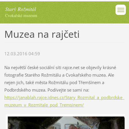
Starý Rožmitál
Cvokařské muzeum
Muzea na rajčeti
12.03.2016 04:59
Na největší české sociální síti rajce.net se objevily krásné
fotografie Starého Rožmitálu a Cvokařského muzea. Ale
nejen jich, také města Rožmitálu pod Třemšínem a
Podbrdského muzea. Podívejte se sami na:
https://janablah.rajce.idnes.cz/Stary_Rozmital_a_podbrdske_
muzeum_v_Rozmitale_pod_Tremsinem/