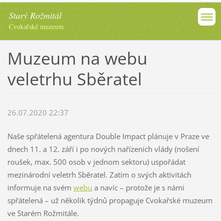
Starý Rožmitál
Cvokařské muzeum
Muzeum na webu
veletrhu Sběratel
26.07.2020 22:37
Naše spřátelená agentura Double Impact plánuje v Praze ve
dnech 11. a 12. září i po nových nařízeních vlády (nošení
roušek, max. 500 osob v jednom sektoru) uspořádat
mezinárodní veletrh Sběratel. Zatím o svých aktivitách
informuje na svém
webu
a navíc – protože je s námi
spřátelená – už několik týdnů propaguje Cvokařské muzeum
ve Starém Rožmitále.