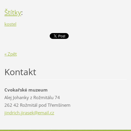
Štítky
:
kostel
« Zpět
Kontakt
Cvokařské muzeum
Alej Johanky z Rožmitálu 74
262 42 Rožmitál pod Třemšínem
jindrich
.jirasek
@email.c
z