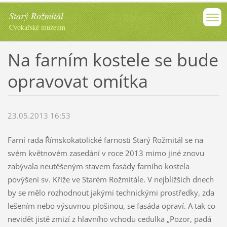
Starý Rožmitál
Cvokařské muzeum
Na farním kostele se bude
opravovat omítka
23.05.2013 16:53
Farní rada Římskokatolické farnosti Starý Rožmitál se na
svém květnovém zasedání v roce 2013 mimo jiné znovu
zabývala neutěšeným stavem fasády farního kostela
povýšení sv. Kříže ve Starém Rožmitále. V nejbližších dnech
by se mělo rozhodnout jakými technickými prostředky, zda
lešením nebo výsuvnou plošinou, se fasáda opraví. A tak co
nevidět jistě zmizí z hlavního vchodu cedulka „Pozor, padá