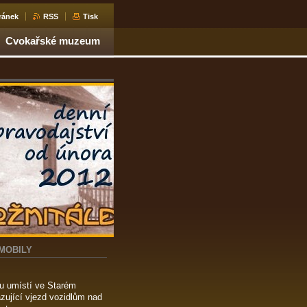
ránek
RSS
Tisk
Cvokařské muzeum
MOBILY
u umístí ve Starém
ující vjezd vozidlům nad