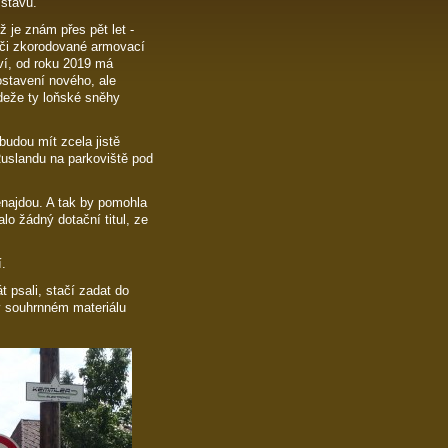
 stavu.
ž je znám přes pět let -
u či zkorodované armovací
ví, od roku 2019 má
stavení nového, ale
kdeže ty loňské sněhy
budou mít zcela jistě
 Ruslandu na parkoviště pod
enajdou. A tak by pomohla
lo žádný dotační titul, ze
.
t psali, stačí zadat do
v souhrnném materiálu