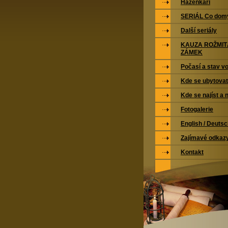
Házenkáři
SERIÁL Co domy
Další seriály
KAUZA ROŽMI
ZÁMEK
Počasí a stav vo
Kde se ubytovat
Kde se najíst a 
Fotogalerie
English / Deuts
Zajímavé odkaz
Kontakt