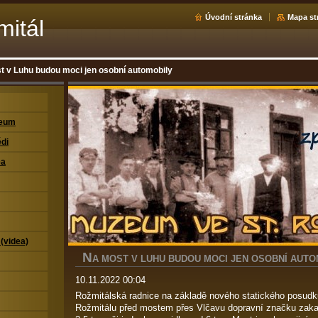
Úvodní stránka
Mapa st
mitál
t v Luhu budou moci jen osobní automobily
zeum
di
ea
 (videa)
N
A MOST V LUHU BUDOU MOCI JEN OSOBNÍ AUTO
10.11.2022 00:04
Rožmitálská radnice na základě nového statického posudk
Rožmitálu před mostem přes Vlčavu dopravní značku zakaz