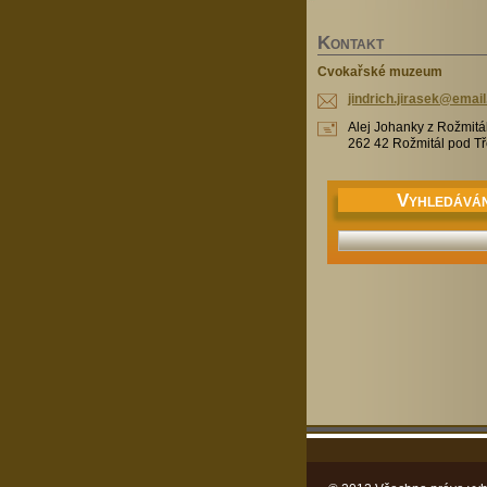
K
ONTAKT
Cvokařské muzeum
jindrich
.jirasek
@email
Alej Johanky z Rožmitá
262 42 Rožmitál pod 
V
YHLEDÁVÁN