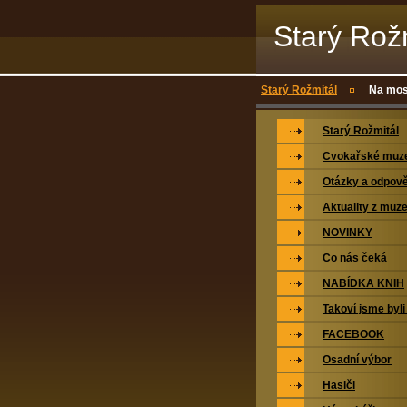
Starý Rož
Starý Rožmitál
Na mos
Starý Rožmitál
Cvokařské mu
Otázky a odpově
Aktuality z muz
NOVINKY
Co nás čeká
NABÍDKA KNIH
Takoví jsme byli
FACEBOOK
Osadní výbor
Hasiči