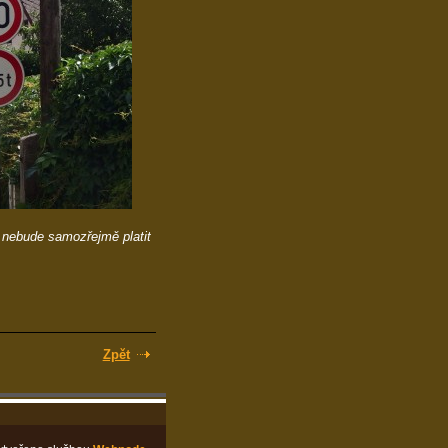
 nebude samozřejmě platit
Zpět