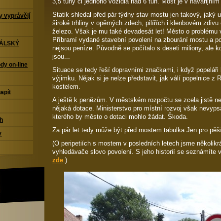
3,5 tuny či jednoho vozidla nad 6 tun. Most je v havarijním
Statik shledal před pár týdny stav mostu jen takový, jaký u
 vyprávějí
široké trhliny v opěrných zdech, pilířích i klenbovém zdiv
železo. Však je mu také devadesát let! Město o problému 
Příbramí vydané stavební povolení na zbourání mostu a po
TÁLSKÝ
nejsou peníze. Původně se počítalo s deseti miliony, ale 
jsou...
dy on-line
Situace se tedy řeší dopravními značkami, i když popeláři 
výjimku. Nějak si je nelze představit, jak válí popelnice z
kostelem.
napít
A ještě k penězům. V městském rozpočtu se zcela jistě n
nějaká dotace. Ministerstvo pro místní rozvoj však nevypsa
kterého by město o dotaci mohlo žádat. Škoda.
ch
Za pár let tedy může být před mostem tabulka Jen pro pěší
y
(O peripetiích s mostem v posledních letech jsme několikrá
vyhledávače slovo povolení. S jeho historií se seznámíte 
zde
.)