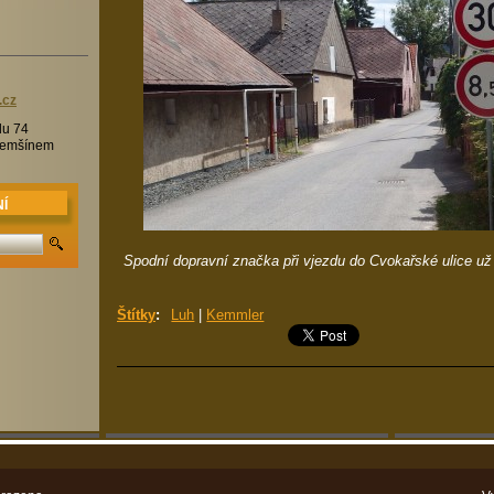
.c
z
lu 74
Třemšínem
Í
Spodní dopravní značka při vjezdu do Cvokařské ulice už
Štítky
:
Luh
|
Kemmler