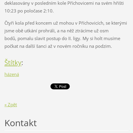
deklasovány v posledním kole Příchovicemi na svém hřišti
10:23 po poločase 2:10.
Čtyři kola před koncem už mohou v Příchovicích, se kterými
jsme obě utkání prohráli, a na něž ztrácíme už osm
bodů, pomalu slavit postup do II. ligy. My si holt musíme
počkat na další šanci až v novém ročníku na podzim.
Štítky
:
házená
« Zpět
Kontakt