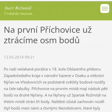
Starý Rožmitál
Cvokařské muzeum
Na první Příchovice už
ztrácíme osm bodů
12.05.2014 09:21
Po naší nečekané porážce v 18. kole Oblastního přeboru
Západočeského kraje v národní házené v Oseku a vítězství
Nýřan ve Vřeskovicích se podstatně zvětšily bodové rozdíly
na čele tabulky. Příchovice na prvním místě mají náskok pěti
bodů na druhé Nýřany. A na Nýřany už Spartak Rožmitál na
třetím místě ztrácí tři body. Naštěstí zůstal zachován rozdíl
čtyř bodů mezi námi a čtvrtými Nezvěsticemi, které byly