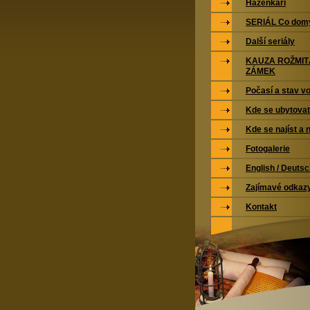
Házenkáři
SERIÁL Co domy
Další seriály
KAUZA ROŽMI
ZÁMEK
Počasí a stav vo
Kde se ubytovat
Kde se najíst a 
Fotogalerie
English / Deuts
Zajímavé odkaz
Kontakt