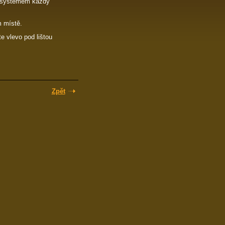
se systémem každý
m místě.
te vlevo pod lištou
Zpět