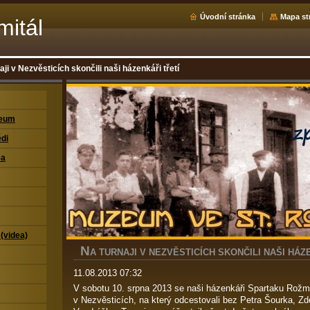
Úvodní stránka
Mapa st
mitál
aji v Nezvěsticích skončili naši házenkáři třetí
zeum
di
ea
 (videa)
N
A TURNAJI V NEZVĚSTICÍCH SKONČILI NAŠI HÁZ
11.08.2013 07:32
V sobotu 10. srpna 2013 se naši házenkáři Spartaku Rožmit
v Nezvěsticích, na který odcestovali bez Petra Šourka, Zd