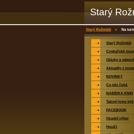
Starý Rož
Starý Rožmitál
Na turn
Starý Rožmitál
Cvokařské mu
Otázky a odpově
Aktuality z muz
NOVINKY
Co nás čeká
NABÍDKA KNIH
Takoví jsme byli
FACEBOOK
Osadní výbor
Hasiči