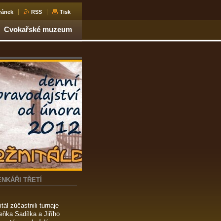
ránek
RSS
Tisk
Cvokařské muzeum
ENKÁŘI TŘETÍ
ál zúčastnili turnaje
eňka Sadílka a Jiřího