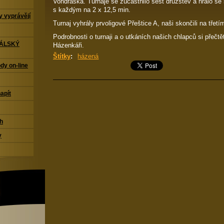
Vondráška. Turnaje se zúčastnilo šest družstev a hrálo 
s každým na 2 x 12,5 min.
 vyprávějí
Turnaj vyhrály prvoligové Přeštice A, naši skončili na třetí
Podrobnosti o turnaji a o utkáních našich chlapců si přečtě
TÁLSKÝ
Házenkáři.
Štítky
:
házená
dy on-line
napít
ch
y