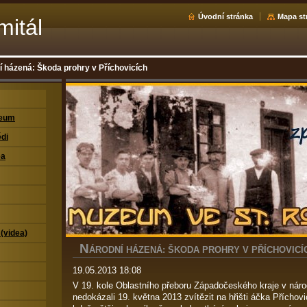
Úvodní stránka
Mapa st
mitál
 házená: Škoda prohry v Příchovicích
zeum
di
ea
 (videa)
N
ÁRODNÍ HÁZENÁ: ŠKODA PROHRY V PŘÍCHOVICÍ
19.05.2013 18:08
V 19. kole Oblastního přeboru Západočeského kraje v nár
nedokázali 19. května 2013 zvítězit na hřišti áčka Příchovic