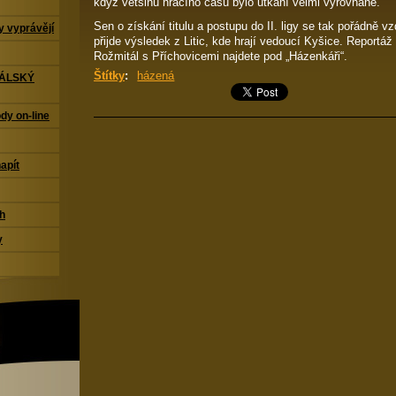
když většinu hracího času bylo utkání velmi vyrovnané.
Sen o získání titulu a postupu do II. ligy se tak pořádně vz
 vyprávějí
přijde výsledek z Litic, kde hrají vedoucí Kyšice. Reportá
Rožmitál s Příchovicemi najdete pod „Házenkáři“.
Štítky
:
házená
TÁLSKÝ
dy on-line
napít
ch
y