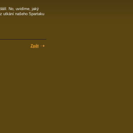
dálil. No, uvidíme, jaký
ž z utkání našeho Spartaku
Zpět