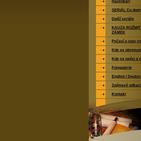
Házenkáři
SERIÁL Co domy
Další seriály
KAUZA ROŽMI
ZÁMEK
Počasí a stav vo
Kde se ubytovat
Kde se najíst a 
Fotogalerie
English / Deuts
Zajímavé odkaz
Kontakt