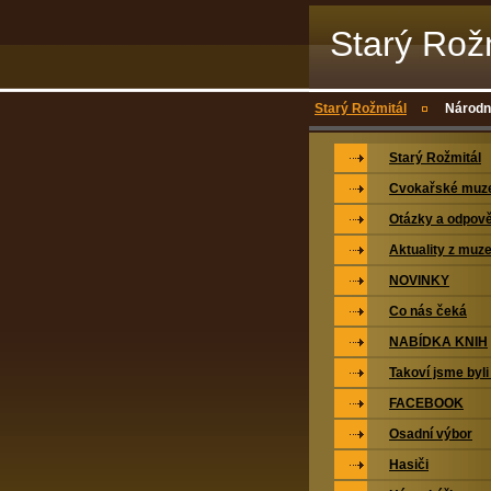
Starý Rož
Starý Rožmitál
Národní
Starý Rožmitál
Cvokařské mu
Otázky a odpově
Aktuality z muz
NOVINKY
Co nás čeká
NABÍDKA KNIH
Takoví jsme byli
FACEBOOK
Osadní výbor
Hasiči