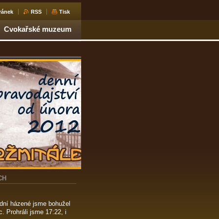
ránek
RSS
Tisk
Cvokařské muzeum
CH
odní házené jsme bohužel
. Prohráli jsme 17:22, i