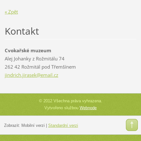
« Zpět
Kontakt
Cvokařské muzeum
Alej Johanky z Rožmitálu 74
262 42 Rožmitál pod Třemšínem
jindrich
.jirasek
@email.c
z
© 2012 Všechna práva vyhrazena.
Vytvořeno službou
Webnode
Zobrazit:
Mobilní verzi
|
Standardní verzi