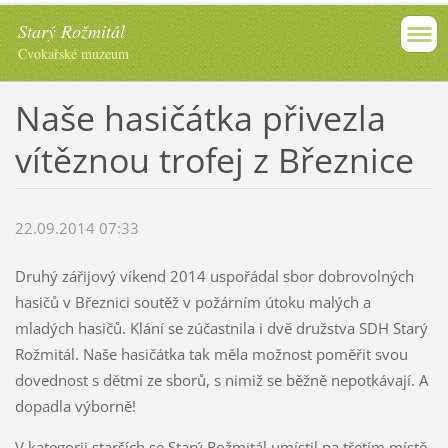
Starý Rožmitál
Cvokařské muzeum
Naše hasičátka přivezla
vítěznou trofej z Březnice
22.09.2014 07:33
Druhý zářijový víkend 2014 uspořádal sbor dobrovolných
hasičů v Březnici soutěž v požárním útoku malých a
mladých hasičů. Klání se zúčastnila i dvě družstva SDH Starý
Rožmitál. Naše hasičátka tak měla možnost poměřit svou
dovednost s dětmi ze sborů, s nimiž se běžně nepotkávají. A
dopadla výborně!
V kategorii starších se Starý Rožmitál umístil na třetím místě