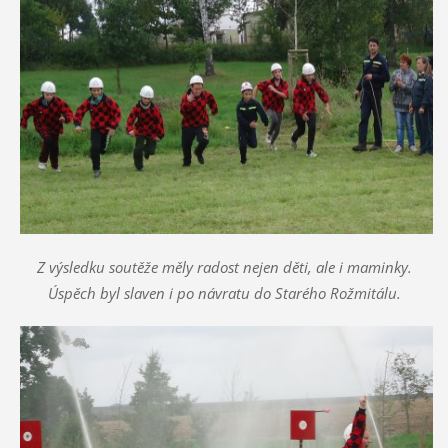
Z výsledku soutěže měly radost nejen děti, ale i maminky.
Úspěch byl slaven i po návratu do Starého Rožmitálu.