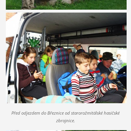
Před odjezdem do Březnice od starorožmitálské hasičské
zbrojnice.