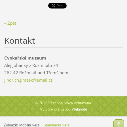
« Zpět
Kontakt
Cvokařské muzeum
Alej Johanky z Rožmitálu 74
262 42 Rožmitál pod Třemšínem
jindrich
.jirasek
@email.c
z
© 2012 Všechna práva vyhrazena.
Vytvořeno službou
Webnode
Zobrazit:
Mobilní verzi
|
Standardní verzi