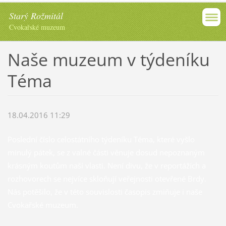
Starý Rožmitál
Cvokařské muzeum
Naše muzeum v týdeníku
Téma
18.04.2016 11:29
Poslední číslo celostátního týdeníku Téma, které vyšlo
minulý pátek, se z valné části věnuje dosud nepoznaným
krásným koutům naší vlasti. Není divu, že v reportážích a
rozhovorech se nejvíce skloňují veřejnosti otevřené Brdy.
Nás potěšilo, že v této souvislosti časopis zmiňuje i naše
Cvokařské muzeum.