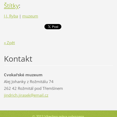
Štítky
:
J.J. Ryba
|
muzeum
« Zpět
Kontakt
Cvokařské muzeum
Alej Johanky z Rožmitálu 74
262 42 Rožmitál pod Třemšínem
jindrich
.jirasek
@email.c
z
© 2012 Všechna práva vyhrazena.