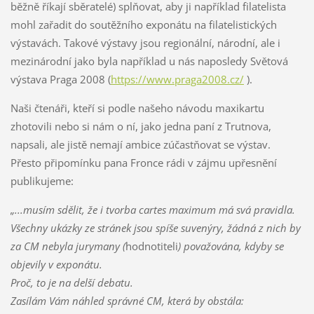
běžně říkají sběratelé) splňovat, aby ji například filatelista
mohl zařadit do soutěžního exponátu na filatelistických
výstavách. Takové výstavy jsou regionální, národní, ale i
mezinárodní jako byla například u nás naposledy Světová
výstava Praga 2008 (
https://www.praga2008.cz/
).
Naši čtenáři, kteří si podle našeho návodu maxikartu
zhotovili nebo si nám o ní, jako jedna paní z Trutnova,
napsali, ale jistě nemají ambice zúčastňovat se výstav.
Přesto připomínku pana Fronce rádi v zájmu upřesnění
publikujeme:
„...musím sdělit, že i tvorba cartes maximum má svá pravidla.
Všechny ukázky ze stránek jsou spíše suvenýry, žádná z nich by
za CM nebyla jurymany (
hodnotiteli
) považována, kdyby se
objevily v exponátu.
Proč, to je na delší debatu.
Zasílám Vám náhled správné CM, která by obstála: