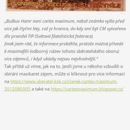
„Buškuv Hamr není cartes maximum, neboť známka vyšla před
více jak čtyřmi lety, což je hranice, do kdy smí být CM vytvořena
dle pravidel FIP (Světová filatelistická federace).
Jinak jsem rád, že informace proběhla, protože možná přivede
k maximafilii (
odborný název tohoto sběratelského oboru
)
více zájemců, i když ukázky nejsou nejvhodnější.“
Tak příště už víme, jak na to. Jestli jsme u někoho vzbudili o
sbírání maxikaret zájem, může si kliknout pro více informací
na
https://www.sberatel-ksk.cz/clanek-cartes-maximum-
2012080005
a také na
https://cartesmaximum.blogspot.cz/