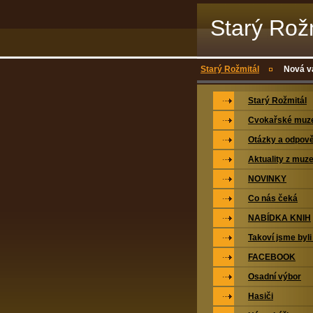
Starý Rož
Starý Rožmitál
Nová v
Starý Rožmitál
Cvokařské mu
Otázky a odpově
Aktuality z muz
NOVINKY
Co nás čeká
NABÍDKA KNIH
Takoví jsme byli
FACEBOOK
Osadní výbor
Hasiči