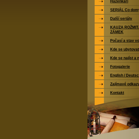
Házenkáři
SERIÁL Co domy
Další seriály
KAUZA ROŽMI
ZÁMEK
Počasí a stav vo
Kde se ubytovat
Kde se najíst a 
Fotogalerie
English / Deuts
Zajímavé odkaz
Kontakt