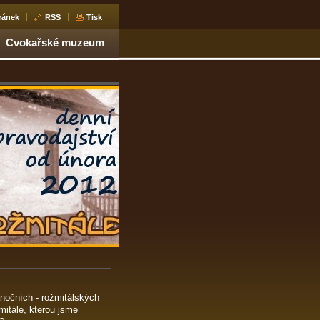
ránek
RSS
Tisk
Cvokařské muzeum
ánočních - rožmitálských
itále, kterou jsme