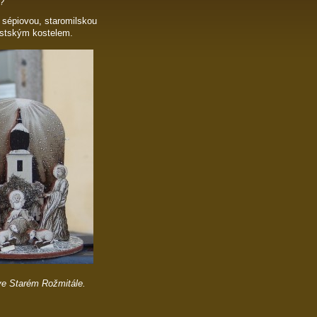
ě?
 sépiovou, staromilskou
ěstským kostelem.
ve Starém Rožmitále.