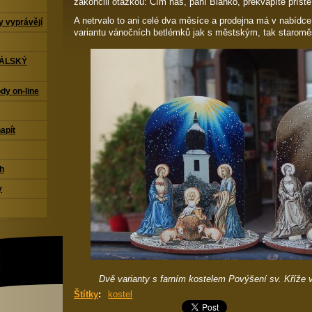
zakončili otázkou: Čím nás, paní Blanko, překvapíte příšt
A netrvalo to ani celé dva měsíce a prodejna má v nabídce
 vyprávějí
variantu vánočních betlémků jak s městským, tak starom
TÁLSKÝ
dy on-line
napít
ch
y
Dvě varianty s farním kostelem Povýšení sv. Kříže 
Štítky
:
kostel