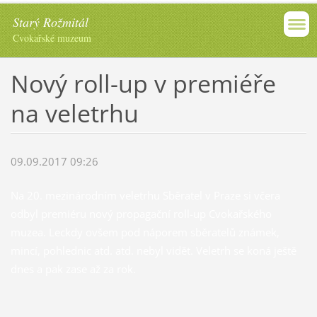
Starý Rožmitál
Cvokařské muzeum
Nový roll-up v premiéře
na veletrhu
09.09.2017 09:26
Na 20. mezinárodním veletrhu Sběratel v Praze si včera
odbyl premiéru nový propagační roll-up Cvokařského
muzea. Leckdy ovšem pod náporem sběratelů známek,
mincí, pohlednic atd. atd. nebyl vidět. Veletrh se koná ještě
dnes a pak zase až za rok.