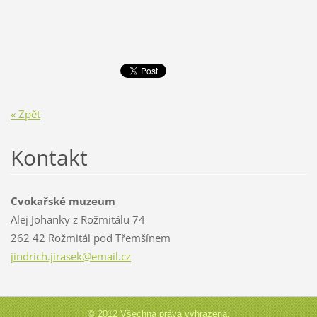
« Zpět
Kontakt
Cvokařské muzeum
Alej Johanky z Rožmitálu 74
262 42 Rožmitál pod Třemšínem
jindrich
.jirasek
@email.c
z
© 2012 Všechna práva vyhrazena.