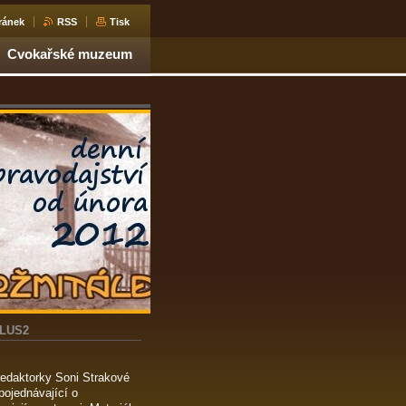
ránek
RSS
Tisk
Cvokařské muzeum
PLUS2
redaktorky Soni Strakové
pojednávající o