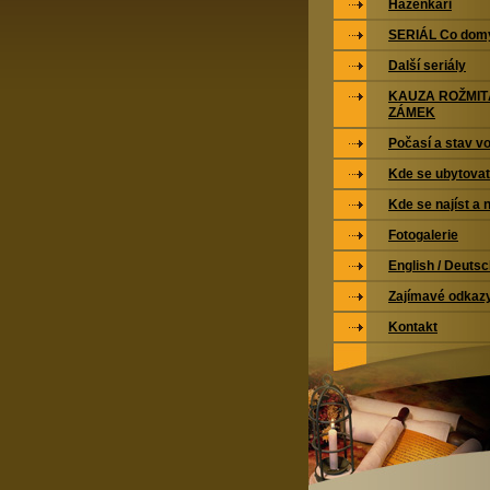
Házenkáři
SERIÁL Co domy
Další seriály
KAUZA ROŽMI
ZÁMEK
Počasí a stav vo
Kde se ubytovat
Kde se najíst a 
Fotogalerie
English / Deuts
Zajímavé odkaz
Kontakt