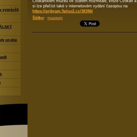
Cvokařském muzeu ve Starém Rožmitále, knize Cvokaři a o 
si lze přečíst také v internetovém vydání časopisu na
 vyprávějí
https://pribram.5plus2.cz/38396/
Štítky
:
muzeum
TÁLSKÝ
dy on-line
napít
ch
y