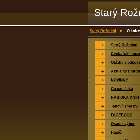
Starý Rož
Starý Rožmitál
O knize
Starý Rožmitál
Cvokařské mu
Otázky a odpově
Aktuality z muz
NOVINKY
Co nás čeká
NABÍDKA KNIH
Takoví jsme byli
FACEBOOK
Osadní výbor
Hasiči