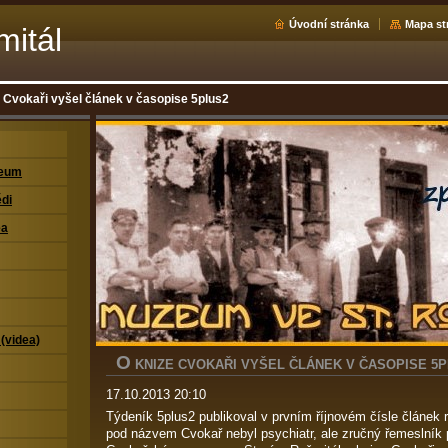
Úvodní stránka
Mapa st
mitál
 Cvokaři vyšel článek v časopise 5plus2
zeum
di
ea
 (videa)
O
KNIZE CVOKAŘI VYŠEL ČLÁNEK V ČASOPISE 5
17.10.2013 20:10
Týdeník 5plus2 publikoval v prvním říjnovém čísle článek 
pod názvem Cvokař nebyl psychiatr, ale zručný řemeslník 