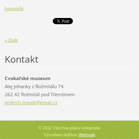
hospoda
« Zpět
Kontakt
Cvokařské muzeum
Alej Johanky z Rožmitálu 74
262 42 Rožmitál pod Třemšínem
jindrich
.jirasek
@email.c
z
© 2012 Všechna práva vyhrazena.
Vytvořeno službou
Webnode