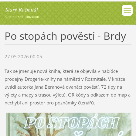
Starý Rožmitál
Cvokařské muzeum
Po stopách pověstí - Brdy
27.05.2026 00:05
Tak se jmenuje nová kniha, která se objevila v nabídce
prodejny Drogerie-knihy na náměstí v Rožmitále. V knížce
uvádí autorka Jana Beranová dvanáct pověstí, 72 tipy na
výlety a mapy s trasou výletů, QR kódy s odkazem do map a
nechybí ani prostor pro poznámky čtenářů.