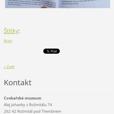
Štítky
:
Brdy
« Zpět
Kontakt
Cvokařské muzeum
Alej Johanky z Rožmitálu 74
262 42 Rožmitál pod Třemšínem