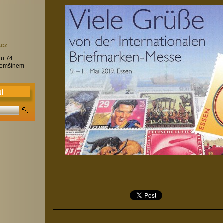
.c
z
lu 74
Třemšínem
Í