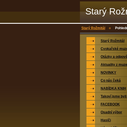
Starý Rož
Starý Rožmitál
Pohled
Starý Rožmitál
Cvokařské mu
Otázky a odpově
Aktuality z muz
NOVINKY
Co nás čeká
NABÍDKA KNIH
Takoví jsme byli
FACEBOOK
Osadní výbor
Hasiči