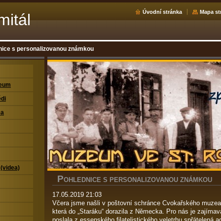
Úvodní stránka
Mapa st
mitál
nice s personalizovanou známkou
zeum
di
ea
 (videa)
P
OHLEDNICE S PERSONALIZOVANOU ZNÁMKOU
17.05.2019 21:03
Včera jsme našli v poštovní schránce Cvokařského muzea
která do „Staráku“ dorazila z Německa. Pro nás je zajímav
poslala z essenského filatelistického veletrhu spřátelená 