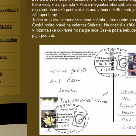
která vždy v září pořádá v Praze megaakci Sběratel, ale z
regulérní německé poštovní známce v hodnotě 45 centů js
 vyprávějí
zástupci firmy.
Jedná se o tzv. personalizovanou známku, kterou vám za m
Česká pošta právě na veletrhu Sběratel. Na dnešní a zítřej
TÁLSKÝ
v rožmitálské cukrárně Nostalgie sice Česká pošta nebude, a
přijít podívat.
dy on-line
napít
ch
y