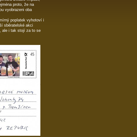
ejména proto, že na
ou vyobrazeni oba
írný poplatek vyhotoví i
ší sběratelské akci
le i tak stojí za to se