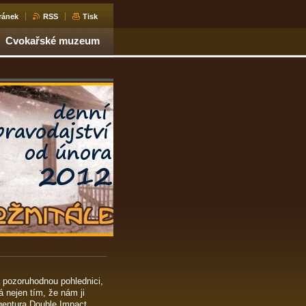
ránek
RSS
Tisk
Cvokařské muzeum
 pozoruhodnou pohlednici,
á nejen tím, že nám ji
agentura Double Impact,