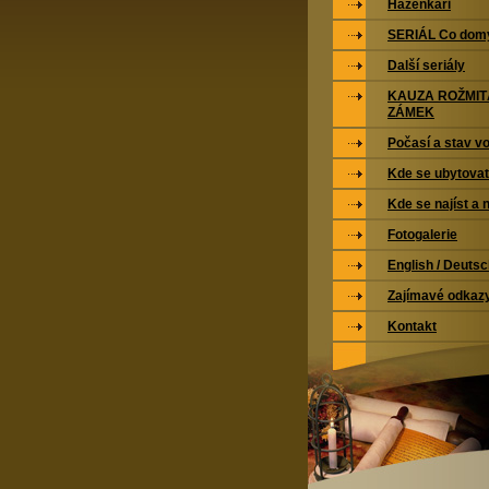
Házenkáři
SERIÁL Co domy
Další seriály
KAUZA ROŽMI
ZÁMEK
Počasí a stav vo
Kde se ubytovat
Kde se najíst a 
Fotogalerie
English / Deuts
Zajímavé odkaz
Kontakt