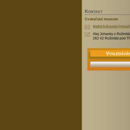
K
ONTAKT
Cvokařské muzeum
jindrich
.jirasek
@email
Alej Johanky z Rožmitá
262 42 Rožmitál pod 
V
YHLEDÁVÁN