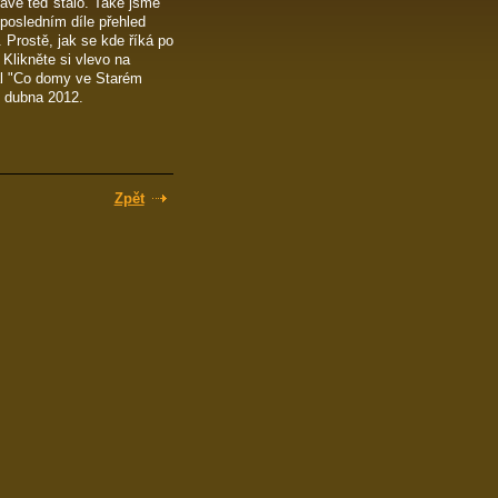
rávě teď stalo. Také jsme
posledním díle přehled
 Prostě, jak se kde říká po
likněte si vlevo na
iál "Co domy ve Starém
. dubna 2012.
Zpět