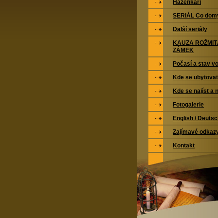
Házenkáři
SERIÁL Co domy
Další seriály
KAUZA ROŽMI
ZÁMEK
Počasí a stav vo
Kde se ubytovat
Kde se najíst a 
Fotogalerie
English / Deuts
Zajímavé odkaz
Kontakt