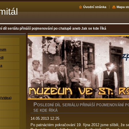
Úvodní stránka
Mapa st
mitál
í díl seriálu přináší pojmenování po chalupě aneb Jak se kde říká
zeum
di
ea
 (videa)
P
OSLEDNÍ DÍL SERIÁLU PŘINÁŠÍ POJMENOVÁNÍ P
SE KDE ŘÍKÁ
14.05.2013 12:25
Po patnáctém pokračování 19. října 2012 jsme slíbili, že 