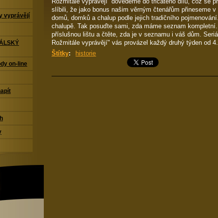
Rožmitále vyprávějí“ dovedeme do třicátého dílu, což se p
slíbili, že jako bonus našim věrným čtenářům přineseme v 
 vyprávějí
domů, domků a chalup podle jejich tradičního pojmenování.
chalupě. Tak posuďte sami, zda máme seznam kompletní. K
příslušnou lištu a čtěte, zda je v seznamu i váš dům. Ser
Rožmitále vyprávějí" vás provázel každý druhý týden od 4
TÁLSKÝ
Štítky
:
historie
dy on-line
napít
ch
y