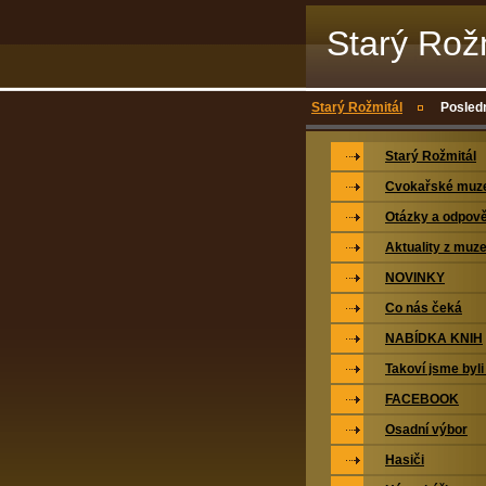
Starý Rož
Starý Rožmitál
Posledn
Starý Rožmitál
Cvokařské mu
Otázky a odpově
Aktuality z muz
NOVINKY
Co nás čeká
NABÍDKA KNIH
Takoví jsme byli
FACEBOOK
Osadní výbor
Hasiči