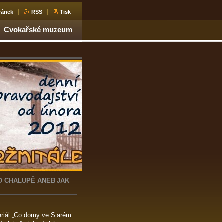
ránek
RSS
Tisk
Cvokařské muzeum
O CHALUPĚ ANEB JAK
seriál „Co domy ve Starém