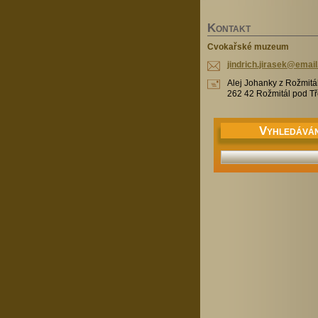
K
ONTAKT
Cvokařské muzeum
jindrich
.jirasek
@email
Alej Johanky z Rožmitá
262 42 Rožmitál pod 
V
YHLEDÁVÁN