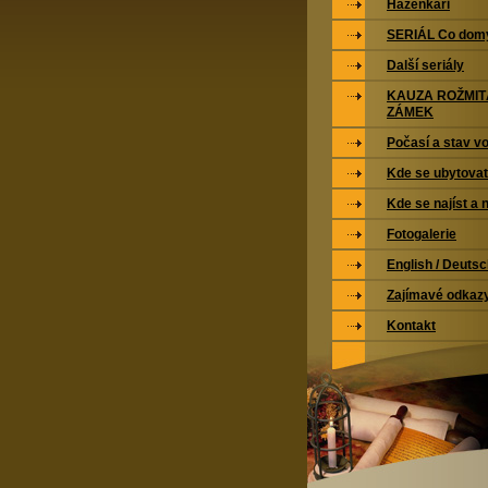
Házenkáři
SERIÁL Co domy
Další seriály
KAUZA ROŽMI
ZÁMEK
Počasí a stav vo
Kde se ubytovat
Kde se najíst a 
Fotogalerie
English / Deuts
Zajímavé odkaz
Kontakt