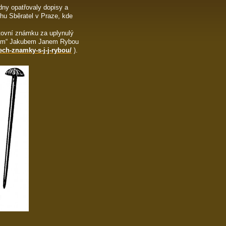
ny opatřovaly dopisy a
hu Sběratel v Praze, kde
štovní známku za uplynulý
ským“ Jakubem Janem Rybou
ech-znamky-s-j-j-rybou/
).