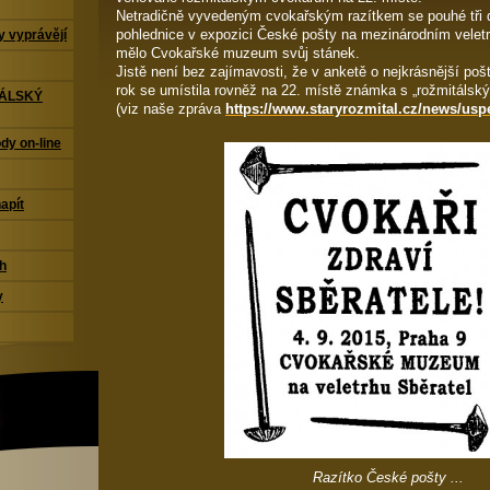
Netradičně vyvedeným cvokařským razítkem se pouhé tři d
pohlednice v expozici České pošty na mezinárodním veletr
 vyprávějí
mělo Cvokařské muzeum svůj stánek.
Jistě není bez zajímavosti, že v anketě o nejkrásnější po
rok se umístila rovněž na 22. místě známka s „rožmitál
TÁLSKÝ
(viz naše zpráva
https://www.staryrozmital.cz/news/usp
dy on-line
napít
ch
y
Razítko České pošty ...