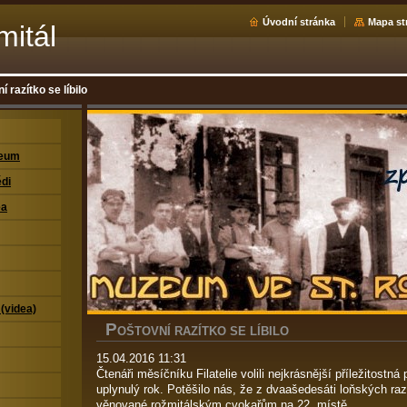
Úvodní stránka
Mapa st
mitál
í razítko se líbilo
zeum
di
ea
 (videa)
P
OŠTOVNÍ RAZÍTKO SE LÍBILO
15.04.2016 11:31
Čtenáři měsíčníku Filatelie volili nejkrásnější příležitostná
uplynulý rok. Potěšilo nás, že z dvaašedesáti loňských raz
věnované rožmitálským cvokařům na 22. místě.