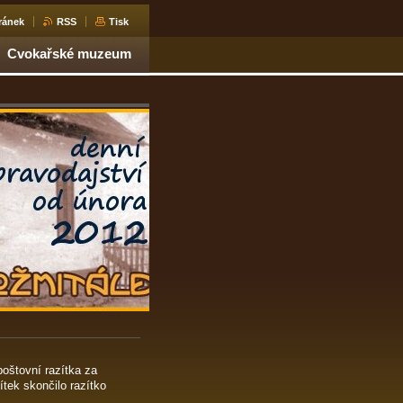
ránek
RSS
Tisk
Cvokařské muzeum
 poštovní razítka za
ítek skončilo razítko