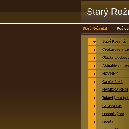
Starý Rož
Starý Rožmitál
Poštovn
Starý Rožmitál
Cvokařské mu
Otázky a odpově
Aktuality z muz
NOVINKY
Co nás čeká
NABÍDKA KNIH
Takoví jsme byli
FACEBOOK
Osadní výbor
Hasiči