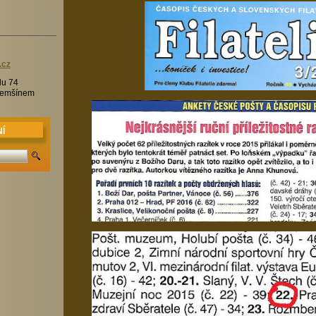
.c
z
lu 74
Třemšínem
Í