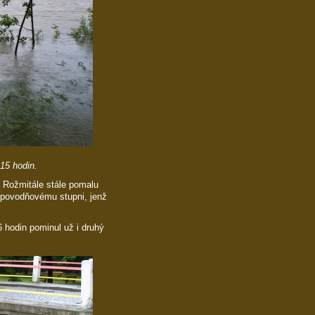
.15 hodin.
m Rožmitále stále pomalu
u povodňovému stupni, jenž
 hodin pominul už i druhý