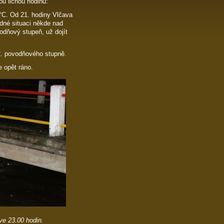
u lichou hodinu:
,4°C. Od 21. hodiny Vlčava
ádné situaci někde nad
odňový stupeň, už dojít
2. povodňového stupně.
 opět ráno.
e 23.00 hodin.