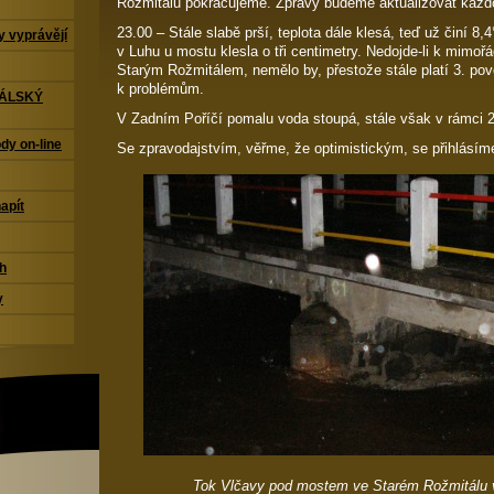
Rožmitálu pokračujeme. Zprávy budeme aktualizovat každo
23.00 – Stále slabě prší, teplota dále klesá, teď už činí 8
 vyprávějí
v Luhu u mostu klesla o tři centimetry. Nedojde-li k mimoř
Starým Rožmitálem, nemělo by, přestože stále platí 3. pov
k problémům.
TÁLSKÝ
V Zadním Poříčí pomalu voda stoupá, stále však v rámci 
dy on-line
Se zpravodajstvím, věřme, že optimistickým, se přihlásíme
napít
ch
y
Tok Vlčavy pod mostem ve Starém Rožmitálu v