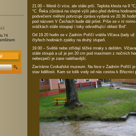
21.00 – Méně či více, ale stále prší. Teplota klesla na 9 °
°C. Řeka zůstává na stejné výši jako před dvěma hodinam
podvečerní měření potvrzuje zpráva vydaná ve 20.36 hod
pod názvem V Čechách bude dál pršet. Píše se v ní mimo j
srážkách stále stoupají i toky odvodňující oblast Brd“.
.c
z
Od 19.20 hodin se v Zadním Poříčí vrátila Vlčava (tady už
lu 74
čtyřech hodinách zpátky na druhý stupeň.
Třemšínem
19.00 – Světlé nebe střídají těžké mraky s deštěm. Vlčav
stále stoupá a už je jen 20 cm pod maximem z nočních hod
Í
nebezpečí je zase naléhavější.
Zavíráme Cvokařské muzeum. Na řece v Zadním Poříčí je s
stav bdělosti. Kam se tolik vody od nás cestou k Březnici