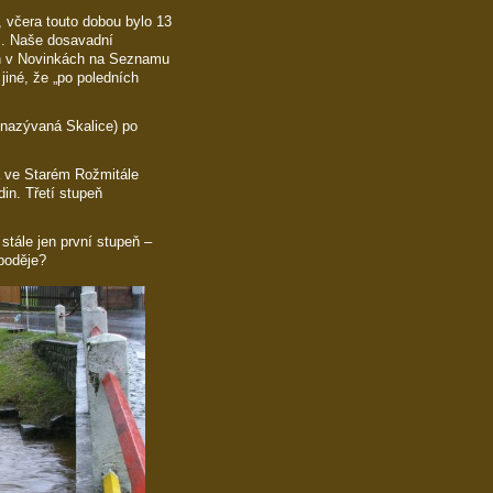
C, včera touto dobou bylo 13
i. Naše dosavadní
in v Novinkách na Seznamu
iné, že „po poledních
 nazývaná Skalice) po
a ve Starém Rožmitále
in. Třetí stupeň
tále jen první stupeň –
 poděje?