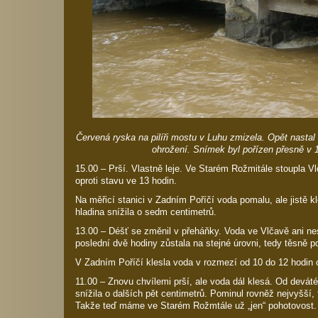
Červená ryska na pilíři mostu v Luhu zmizela. Opět nastal t
ohrožení. Snímek byl pořízen přesně v 1
15.00 – Prší. Vlastně leje. Ve Starém Rožmitále stoupla Vl
oproti stavu ve 13 hodin.
Na měřicí stanici v Zadním Poříčí voda pomalu, ale jistě k
hladina snížila o sedm centimetrů.
13.00 – Déšť se změnil v přeháňky. Voda ve Vlčavě ani nes
poslední dvě hodiny zůstala na stejné úrovni, tedy těsně p
V Zadním Poříčí klesla voda v rozmezí od 10 do 12 hodin 
11.00 – Znovu chvílemi prší, ale voda dál klesá. Od deváté
snížila o dalších pět centimetrů. Pominul rovněž nejvyšší, 
Takže teď máme ve Starém Rožmtále už „jen“ pohotovost.