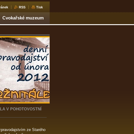
ránek
RSS
Tisk
Cvokařské muzeum
ILA V POHOTOVOSTNÍ
 zpravodajstvím ze Starého