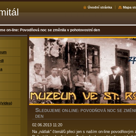
Úvodní stránka
Mapa st
mitál
me on-line: Povodňová noc se změnila v pohotovostní den
zeum
di
ea
 (videa)
S
LEDUJEME ON-LINE: POVODŇOVÁ NOC SE ZMĚN
DEN
02.06.2013 11:20
Na „nátlak“ čtenářů přeci jen s naším on-line povodňovým