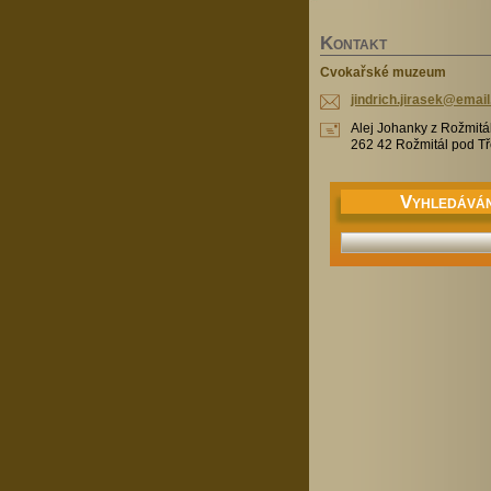
K
ONTAKT
Cvokařské muzeum
jindrich
.jirasek
@email
Alej Johanky z Rožmitá
262 42 Rožmitál pod 
V
YHLEDÁVÁN