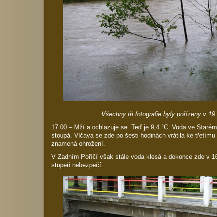
Všechny tři fotografie byly pořízeny v 19
17.00 – Mží a ochlazuje se. Teď je 9,4 °C. Voda ve Staré
stoupá. Vlčava se zde po šesti hodinách vrátila ke třetím
znamená ohrožení.
V Zadním Poříčí však stále voda klesá a dokonce zde v 16
stupeň nebezpečí.