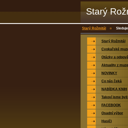
Starý Rož
Starý Rožmitál
Sleduje
Starý Rožmitál
Cvokařské mu
Otázky a odpově
Aktuality z muz
NOVINKY
Co nás čeká
NABÍDKA KNIH
Takoví jsme byli
FACEBOOK
Osadní výbor
Hasiči