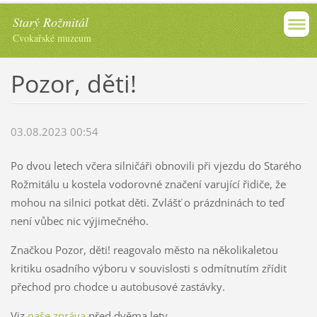
Starý Rožmitál
Cvokařské muzeum
Pozor, děti!
03.08.2023 00:54
Po dvou letech včera silničáři obnovili při vjezdu do Starého
Rožmitálu u kostela vodorovné značení varující řidiče, že
mohou na silnici potkat děti. Zvlášť o prázdninách to teď
není vůbec nic výjimečného.
Značkou Pozor, děti! reagovalo město na několikaletou
kritiku osadního výboru v souvislosti s odmítnutím zřídit
přechod pro chodce u autobusové zastávky.
Viz
naše zpráva
před dvěma lety.