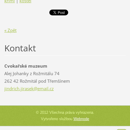
krimi
|
kostel
« Zpět
Kontakt
Cvokařské muzeum
Alej Johanky z Rožmitálu 74
262 42 Rožmitál pod Třemšínem
jindrich
.jirasek
@email.c
z
© 2012 Všechna práva vyhrazena.
Vytvořeno službou
Webnode