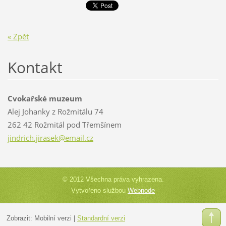
« Zpět
Kontakt
Cvokařské muzeum
Alej Johanky z Rožmitálu 74
262 42 Rožmitál pod Třemšínem
jindrich
.jirasek
@email.c
z
© 2012 Všechna práva vyhrazena.
Vytvořeno službou
Webnode
Zobrazit:
Mobilní verzi
|
Standardní verzi