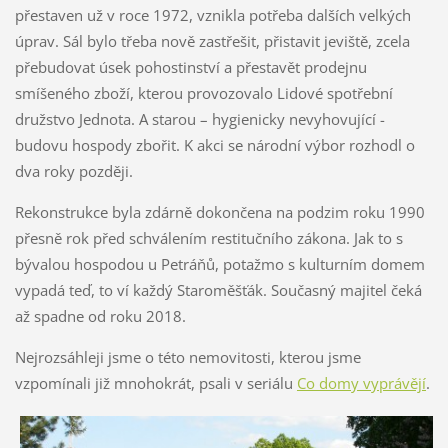
přestaven už v roce 1972, vznikla potřeba dalších velkých
úprav. Sál bylo třeba nově zastřešit, přistavit jeviště, zcela
přebudovat úsek pohostinství a přestavět prodejnu
smíšeného zboží, kterou provozovalo Lidové spotřební
družstvo Jednota. A starou – hygienicky nevyhovující -
budovu hospody zbořit. K akci se národní výbor rozhodl o
dva roky později.
Rekonstrukce byla zdárně dokončena na podzim roku 1990
přesně rok před schválením restitučního zákona. Jak to s
bývalou hospodou u Petráňů, potažmo s kulturním domem
vypadá teď, to ví každý Staroměšťák. Současný majitel čeká
až spadne od roku 2018.
Nejrozsáhleji jsme o této nemovitosti, kterou jsme
vzpomínali již mnohokrát, psali v seriálu
Co domy vyprávějí
.