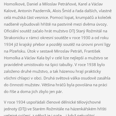
Homolkové, Daniel a Miloslav Petráňové, Karel a Václav
Kalové, Antonín Pazderník, Alois Šmíd a řada dalších, vlastně
celá mužská část vesnice. Pomocí lopat, krumpáčů a koleček
nadšeně vybudovali hřiště na pastvině mezi dvěma úvozy.
Oficiální soutěž začalo hrát mužstvo DTJ Starý Rožmitál na
Strakonicku v rámci okresní soutěže v roce 1930 a od roku
1934 již krajský přebor a později soutěž na úrovni první ligy
na Plzeňsku. Útok v sestavě Miroslav Petráň, František
Homolka a Václav Kala byl v celé lize nejlepší a mužstvo se
pravidelně umisťovalo na špici tabulky. V roce 1938 bylo
založeno druhé mužstvo, a tak házenou hrají prakticky
všichni chlapci v obci. Druhá světová válka osudově zasáhla
do činnosti mužstev. Většina hráčů byla povolána na práci
do říše a doma jich zbylo jen pár.
V roce 1934 uspořádali členové dělnické tělovýchovné
jednoty (DTJ) ve Starém Rožmitále na házenkářském hřišti
veřejné cvičení, z něhož je i naše – i když nekvalitní –