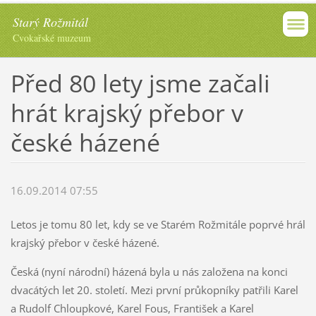
Starý Rožmitál
Cvokařské muzeum
Před 80 lety jsme začali
hrát krajský přebor v
české házené
16.09.2014 07:55
Letos je tomu 80 let, kdy se ve Starém Rožmitále poprvé hrál
krajský přebor v české házené.
Česká (nyní národní) házená byla u nás založena na konci
dvacátých let 20. století. Mezi první průkopníky patřili Karel
a Rudolf Chloupkové, Karel Fous, František a Karel