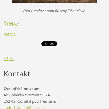
Foto z archivu paní Růženy Zdvihalové.
Štítky
:
házená
« Zpět
Kontakt
Cvokařské muzeum
Alej Johanky z Rožmitálu 74
262 42 Rožmitál pod Třemšínem
jindrich
.jirasek
@email.c
z