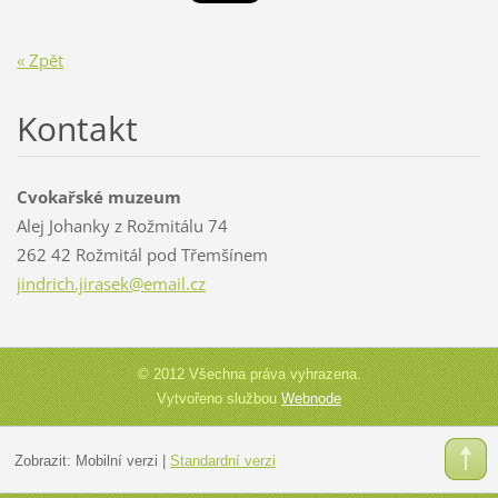
« Zpět
Kontakt
Cvokařské muzeum
Alej Johanky z Rožmitálu 74
262 42 Rožmitál pod Třemšínem
jindrich
.jirasek
@email.c
z
© 2012 Všechna práva vyhrazena.
Vytvořeno službou
Webnode
Zobrazit:
Mobilní verzi
|
Standardní verzi