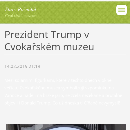
Starý Rožmitál
Cvokařské muzeum
Prezident Trump v
Cvokařském muzeu
14.02.2019 21:19
Mezi solárními figurkami, které v těchto dnech v okně
veřtatu Cvokařského muzea symbolizují vzpomínku na
Vánoce a naději na brzké jaro, se zcela nečekaně a brutálně
objevil i Donald Trump. Co už dneska ti Číňané nevymyslí!