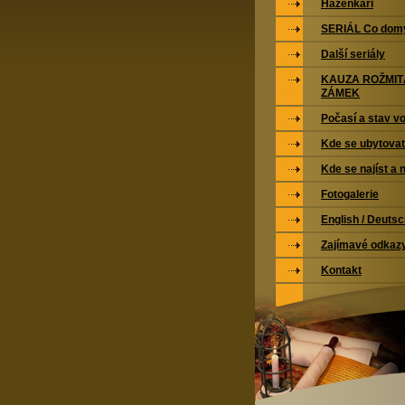
Házenkáři
SERIÁL Co domy
Další seriály
KAUZA ROŽMI
ZÁMEK
Počasí a stav vo
Kde se ubytovat
Kde se najíst a 
Fotogalerie
English / Deuts
Zajímavé odkaz
Kontakt