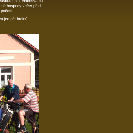
uskutečnil), velkosvatbu
vřené hospody večer před
 počasí...
 jen pět hrdinů.