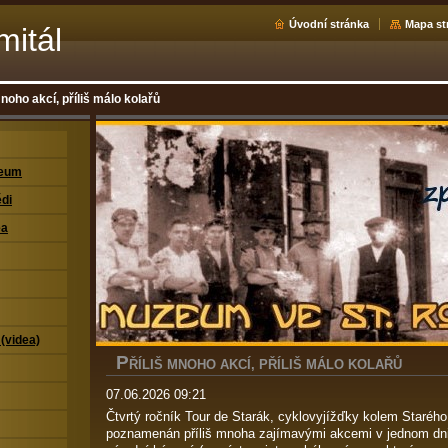
Úvodní stránka
Mapa st
mitál
mnoho akcí, příliš málo kolařů
zeum
di
ea
 (videa)
P
ŘÍLIŠ MNOHO AKCÍ, PŘÍLIŠ MÁLO KOLAŘŮ
07.06.2026 09:21
Čtvrtý ročník Tour de Starák, cyklovyjížďky kolem Starého
poznamenán příliš mnoha zajímavými akcemi v jednom dni. 