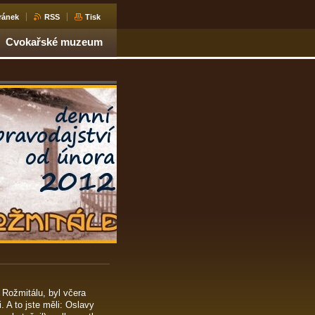
ránek
RSS
Tisk
Cvokařské muzeum
 Rožmitálu, byl včera
A to jste měli: Oslavy