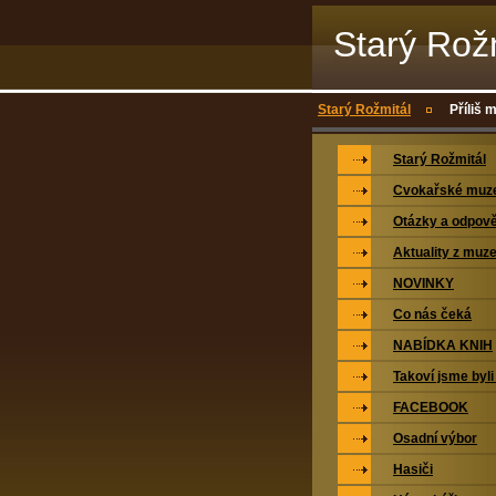
Starý Rož
Starý Rožmitál
Příliš 
Starý Rožmitál
Cvokařské mu
Otázky a odpově
Aktuality z muz
NOVINKY
Co nás čeká
NABÍDKA KNIH
Takoví jsme byli
FACEBOOK
Osadní výbor
Hasiči