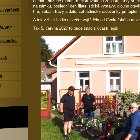
národní házené (namísto mistrovského zápasu, který se ne
na zámku, poslední den filatelistické výstavy, dlouho ote
 vyprávějí
tím, sekání trávy a další zahradnické radovánky při teplém
A tak v šest hodin navečer vyjíždělo od Cvokařského muzea
TÁLSKÝ
Tak 5. června 2027 to bude snad s účastí lepší.
dy on-line
napít
ch
y