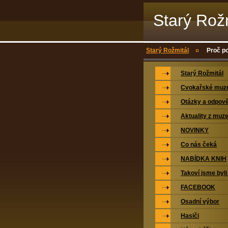
Starý Rož
Starý Rožmitál
Proč p
Starý Rožmitál
Cvokařské mu
Otázky a odpově
Aktuality z muz
NOVINKY
Co nás čeká
NABÍDKA KNIH
Takoví jsme byli
FACEBOOK
Osadní výbor
Hasiči