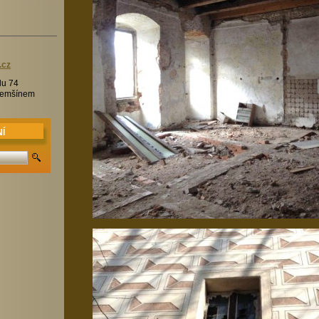
.c
z
lu 74
Třemšínem
Í