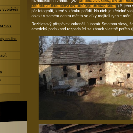
rožmitálského zámku. (viz:
https://www.staryrozmital.cz
zablokoval-zamek-v-rozmitale-pod-tremsinem/
) S jeho 
 vyprávějí
pár fotografií, které v zámku pořídil. Na nich je zřetelně vid
objekt v samém centru města se díky majiteli rychle mění 
Rozhlasový příspěvek zakončil Ľubomír Smatana slovy, že 
TÁLSKÝ
americký podnikatel rozpadající se zámek vlastně potřebuj
dy on-line
napít
ch
y