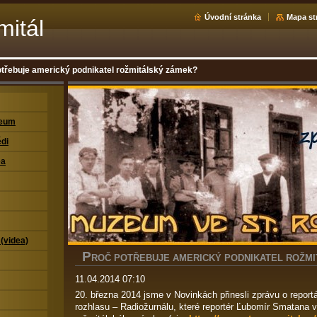
Úvodní stránka
Mapa st
mitál
otřebuje americký podnikatel rožmitálský zámek?
zeum
di
ea
 (videa)
P
ROČ POTŘEBUJE AMERICKÝ PODNIKATEL ROŽM
11.04.2014 07:10
20. března 2014 jsme v Novinkách přinesli zprávu o report
rozhlasu – Radiožurnálu, které reportér Ľubomír Smatana