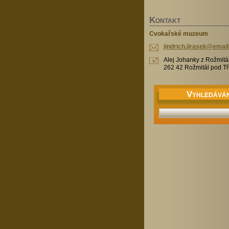
K
ONTAKT
Cvokařské muzeum
jindrich
.jirasek
@email
Alej Johanky z Rožmitá
262 42 Rožmitál pod 
V
YHLEDÁVÁN