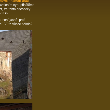
/news/financni-urad-
svolením nyní přinášíme
ět, že tento historický
v ruinu.
„není jasné, proč
e“. Ví to vůbec někdo?