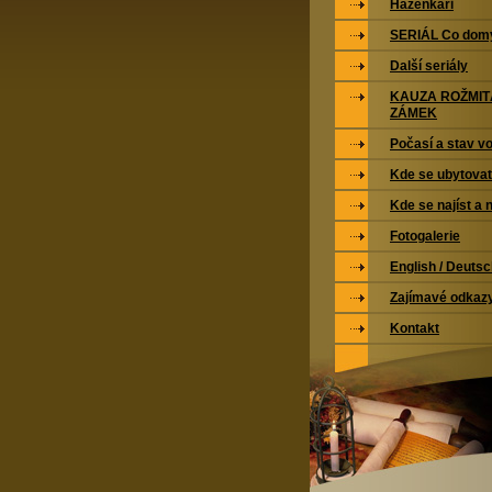
Házenkáři
SERIÁL Co domy
Další seriály
KAUZA ROŽMI
ZÁMEK
Počasí a stav vo
Kde se ubytovat
Kde se najíst a 
Fotogalerie
English / Deuts
Zajímavé odkaz
Kontakt