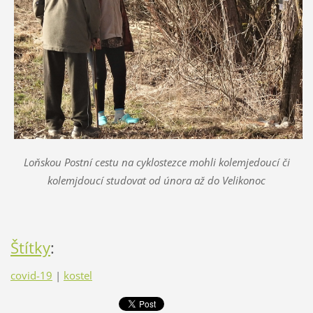
Loňskou Postní cestu na cyklostezce mohli kolemjedoucí či
kolemjdoucí studovat od února až do Velikonoc
Štítky
:
covid-19
|
kostel