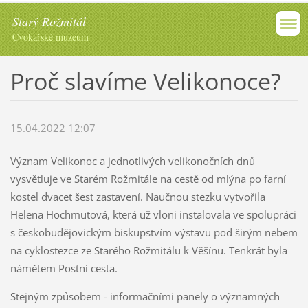
Starý Rožmitál
Cvokařské muzeum
Proč slavíme Velikonoce?
15.04.2022 12:07
Význam Velikonoc a jednotlivých velikonočních dnů
vysvětluje ve Starém Rožmitále na cestě od mlýna po farní
kostel dvacet šest zastavení. Naučnou stezku vytvořila
Helena Hochmutová, která už vloni instalovala ve spolupráci
s českobudějovickým biskupstvím výstavu pod širým nebem
na cyklostezce ze Starého Rožmitálu k Věšínu. Tenkrát byla
námětem Postní cesta.
Stejným způsobem - informačními panely o významných