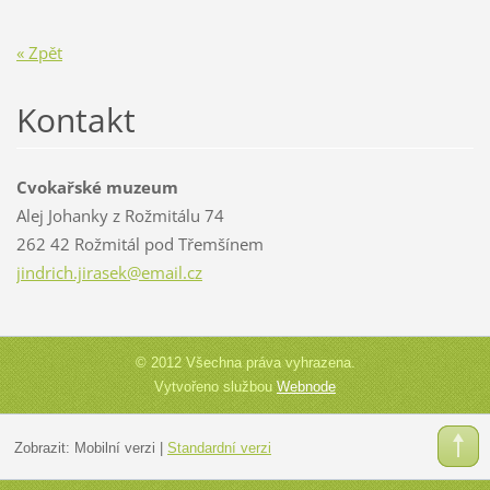
« Zpět
Kontakt
Cvokařské muzeum
Alej Johanky z Rožmitálu 74
262 42 Rožmitál pod Třemšínem
jindrich
.jirasek
@email.c
z
© 2012 Všechna práva vyhrazena.
Vytvořeno službou
Webnode
Zobrazit:
Mobilní verzi
|
Standardní verzi