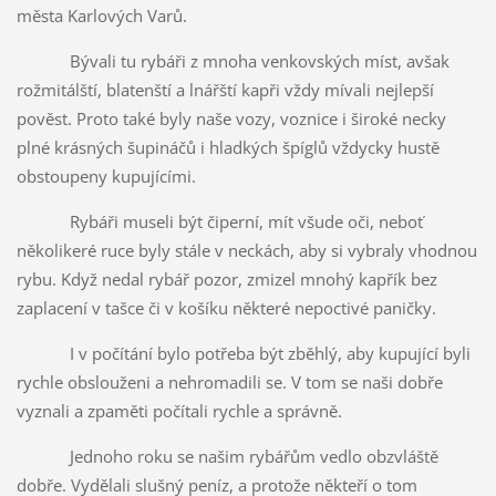
města Karlových Varů.
Bývali tu rybáři z mnoha venkovských míst, avšak
rožmitálští, blatenští a lnářští kapři vždy mívali nejlepší
pověst. Proto také byly naše vozy, voznice i široké necky
plné krásných šupináčů i hladkých špíglů vždycky hustě
obstoupeny kupujícími.
Rybáři museli být čiperní, mít všude oči, neboť
několikeré ruce byly stále v neckách, aby si vybraly vhodnou
rybu. Když nedal rybář pozor, zmizel mnohý kapřík bez
zaplacení v tašce či v košíku některé nepoctivé paničky.
I v počítání bylo potřeba být zběhlý, aby kupující byli
rychle obslouženi a nehromadili se. V tom se naši dobře
vyznali a zpaměti počítali rychle a správně.
Jednoho roku se našim rybářům vedlo obzvláště
dobře. Vydělali slušný peníz, a protože někteří o tom