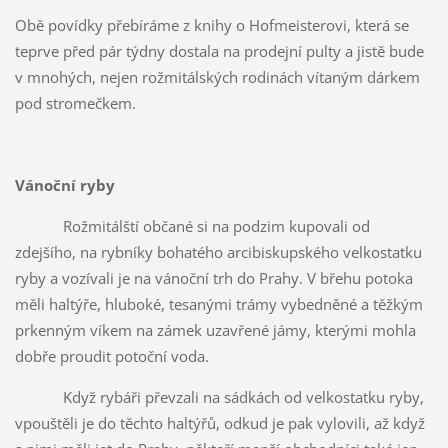
Obě povídky přebíráme z knihy o Hofmeisterovi, která se
teprve před pár týdny dostala na prodejní pulty a jistě bude
v mnohých, nejen rožmitálských rodinách vítaným dárkem
pod stromečkem.
Vánoční ryby
Rožmitálští občané si na podzim kupovali od
zdejšího, na rybníky bohatého arcibiskupského velkostatku
ryby a vozívali je na vánoční trh do Prahy. V břehu potoka
měli haltýře, hluboké, tesanými trámy vybedněné a těžkým
prkenným víkem na zámek uzavřené jámy, kterými mohla
dobře proudit potoční voda.
Když rybáři převzali na sádkách od velkostatku ryby,
vpouštěli je do těchto haltýřů, odkud je pak vylovili, až když