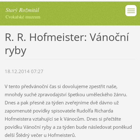
Starý Rožmitál
Cvokařské muzeum
R. R. Hofmeister: Vánoční
ryby
18.12.2014 07:27
V tento předvánoční čas si dovolujeme zpestřit naše,
mnohdy suché zpravodajství špetkou uměleckého žánru.
Dnes a pak přesně za týden zveřejníme dvě dávno už
zapomenuté povídky spisovatele Rudolfa Richarda
Hofmeistera vztahující se k Vánocům. Dnes si přečtěte
povídku Vánoční ryby a za týden bude následovat poněkud
delší Štědrý večer u Hofmeisterů.