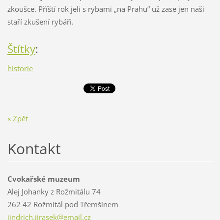
zkoušce. Příští rok jeli s rybami „na Prahu“ už zase jen naši
staří zkušení rybáři.
Štítky
:
historie
« Zpět
Kontakt
Cvokařské muzeum
Alej Johanky z Rožmitálu 74
262 42 Rožmitál pod Třemšínem
jindrich
.jirasek
@email.c
z