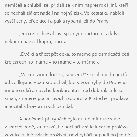
nemlčeli a chlubili se, přidali se k nim napřesrok i jiní, kteří
se nechali zlákat nadějí na hojný zisk. Velkostatku nabídli
vyšší ceny, přepláceli a pak s rybami jeli do Prahy.
Jeden z nich však byl špatným počtářem, a když
někomu navážil kapra, počítal:
„Dvě kila třicet pět deka, to máme po osmdesáti pěti
krejcarech, to máme – to máme – to máme -.“
„Velkou zimu dneska, sousede!“ skočil mu do počtů
od vedlejšího vozu Kratochvíl, který vozil ryby do Prahy už
mnoho roků a nového konkurenta si rád dobíral. Lidé se
smáli, zmatený počtář uvázl nadobro, a Kratochvíl prodával
a počítal s bravurní rychlostí dál.
A poněvadž při rybách bylo nutné mít ruce stále
v ledové vodě, za mrazů, i v noci při světle luceren prolévat
voznice a jiné svízele prožívat, noví rybáři odpadli po jediné