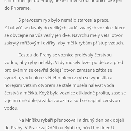
s nimi měli jet do Prahy, někteří menší obchodníci také jen
do Příbramě.
S převozem ryb bylo nemálo starostí a práce.
Z haltýřů se dávaly do velikých sudů, zvaných voznice, které
se obyčejně na vůz vešly jen dvě. Navrchu měly větší otvor
zakrytý mřížovými dvířky, aby měl k rybám přístup vzduch.
Cestou do Prahy se voznice prolévaly čerstvou
vodou, aby ryby nelekly. Vždy musely ležet po délce a před
proléváním se otevřel dolejší otvor, zaražená zátka se
vyrazila, voda plná světlého hlenu z ryb se vypustila a
hořejším větším otvorem se stále musela nalévat voda
čerstvá a měkká. Když byla voznice důkladně prolita, zase se
v jejím dně dolejší zátka zarazila a sud se naplnil čerstvou
vodou.
Na Mníšku rybáři přenocovali a druhý den pak dojeli
do Prahy. V Praze zajížděli na Rybí trh, před hostinec U