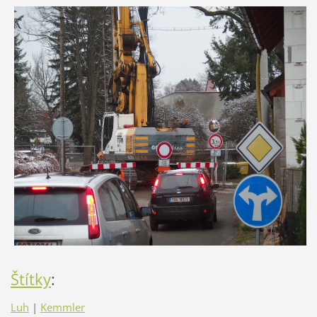
Štítky
:
Luh
|
Kemmler