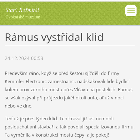
Starý Rožmitál
Cvokařské muzeum
Rámus vystřídal klid
24.12.2024 00:53
Především ráno, když se před šestou sjížděli do firmy
Kemmler Electronic zaměstnanci, nadskakovali lidé bydlící
kolem provizorního mostu přes Vlčavu na postelích. Rámus
se však ozýval při průjezdu jakéhokoli auta, ať už v noci
nebo ve dne.
Teď už je přes týden klid. Ten kravál již asi nemohli
poslouchat ani stavbaři a tak povolali specializovanou firmu.
Ta vyměnila v konstrukci mostu čepy, a je pokoj!