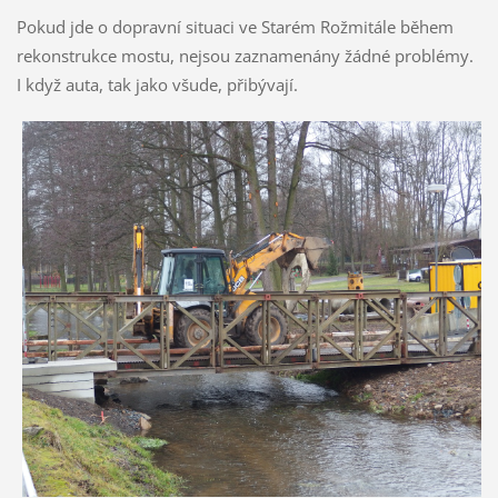
Pokud jde o dopravní situaci ve Starém Rožmitále během
rekonstrukce mostu, nejsou zaznamenány žádné problémy.
I když auta, tak jako všude, přibývají.