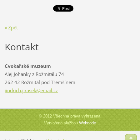
« Zpět
Kontakt
Cvokařské muzeum
Alej Johanky z Rožmitálu 74
262 42 Rožmitál pod Třemšínem
jindrich
.jirasek
@email.c
z
© 2012 Všechna práva vyhrazena.
Vytvořeno službou
Webnode