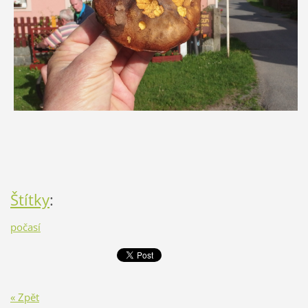
Štítky
:
počasí
« Zpět