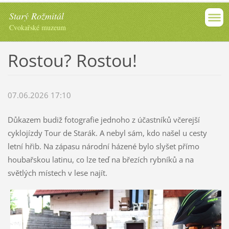
Starý Rožmitál
Cvokařské muzeum
Rostou? Rostou!
07.06.2026 17:10
Důkazem budiž fotografie jednoho z účastníků včerejší
cyklojízdy Tour de Starák. A nebyl sám, kdo našel u cesty
letní hřib. Na zápasu národní házené bylo slyšet přímo
houbařskou latinu, co lze teď na březích rybníků a na
světlých místech v lese najít.