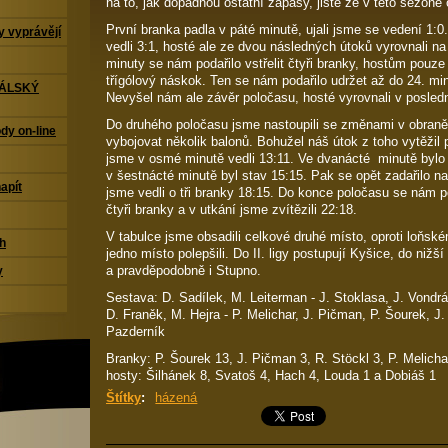
na to, jak dopadnou ostatní zápasy, jisté že v této sezon
První branka padla v páté minutě, ujali jsme se vedení 1:
 vyprávějí
vedli 3:1, hosté ale ze dvou následných útoků vyrovnali na
minuty se nám podařilo vstřelit čtyři branky, hostům pouze
třígólový náskok. Ten se nám podařilo udržet až do 24. min
TÁLSKÝ
Nevyšel nám ale závěr poločasu, hosté vyrovnali v posledn
Do druhého poločasu jsme nastoupili se změnami v obraně
dy on-line
vybojovat několik balonů. Bohužel náš útok z toho vytěžil
jsme v osmé minutě vedli 13:11. Ve dvanácté minutě bylo
v šestnácté minutě byl stav 15:15. Pak se opět zadařilo na
napít
jsme vedli o tři branky 18:15. Do konce poločasu se nám p
čtyři branky a v utkání jsme zvítězili 22:18.
V tabulce jsme obsadili celkové druhé místo, oproti loňské
ch
jedno místo polepšili. Do II. ligy postupují Kyšice, do nižš
a pravděpodobně i Stupno.
y
Sestava: D. Sadílek, M. Leiterman - J. Stoklasa, J. Vondrá
D. Franěk, M. Hejra - P. Melichar, J. Pičman, P. Šourek, J
Pazderník
Branky: P. Šourek 13, J. Pičman 3, R. Stöckl 3, P. Melicha
hosty: Šilhánek 8, Svatoš 4, Hach 4, Louda 1 a Dobiáš 1
Štítky
:
házená