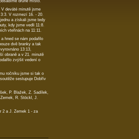
ě obsadíme druhé místo.
0. V deváté minutě jsme
 3:3. V rozmezí 16. - 20.
 jednu a získali jsme tedy
uty, kdy jsme vedli 11:8.
ích vteřinách na 11:11.
 a hned se nám podařilo
 pouze dvě branky a tak
 vyrovnáno 13:13,
ší obraně a v 21. minutě
odařilo zvýšit vedení o
mu ročníku jsme si tak o
í soutěže sestupuje Dobřív
šek, P. Blažek, Z. Sadílek,
. Zemek, R. Stöckl, J.
r 2 a J. Zemek 1 - za