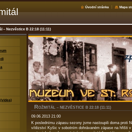
Úvodní stránka
Mapa st
mitál
l – Nezvěstice B 22:18 (11:11)
zeum
di
ea
 (videa)
R
OŽMITÁL – NEZVĚSTICE B 22:18 (11:11)
09.06.2013 21:00
K poslednímu zápasu sezony jsme nastoupili doma proti 
vítězství Kyšic v sobotním dohrávaném zápase na hřišti v 