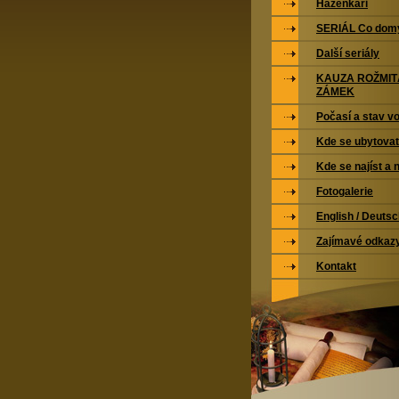
Házenkáři
SERIÁL Co domy
Další seriály
KAUZA ROŽMI
ZÁMEK
Počasí a stav vo
Kde se ubytovat
Kde se najíst a 
Fotogalerie
English / Deuts
Zajímavé odkaz
Kontakt