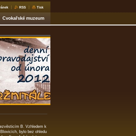
ránek
RSS
Tisk
Cvokařské muzeum
Nezvěsticím B. Vzhledem k
Blovicích, bylo bez ohledu