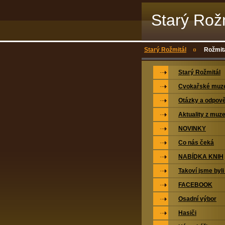
Starý Rož
Starý Rožmitál
Rožmitá
Starý Rožmitál
Cvokařské mu
Otázky a odpově
Aktuality z muz
NOVINKY
Co nás čeká
NABÍDKA KNIH
Takoví jsme byli
FACEBOOK
Osadní výbor
Hasiči