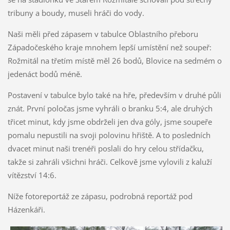
tribuny a boudy, museli hráči do vody.
Naši měli před zápasem v tabulce Oblastního přeboru
Západočeského kraje mnohem lepší umístění než soupeř:
Rožmitál na třetím místě měl 26 bodů, Blovice na sedmém o
jedenáct bodů méně.
Postavení v tabulce bylo také na hře, především v druhé půli
znát. První poločas jsme vyhráli o branku 5:4, ale druhých
třicet minut, kdy jsme obdrželi jen dva góly, jsme soupeře
pomalu nepustili na svoji polovinu hřiště. A to posledních
dvacet minut naši trenéři poslali do hry celou střídačku,
takže si zahráli všichni hráči. Celkově jsme vylovili z kaluží
vítězství 14:6.
Níže fotoreportáž ze zápasu, podrobná reportáž pod
Házenkáři.