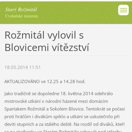
Starý Rožmitál
Cvokařské muzeum
Rožmitál vylovil s
Blovicemi vítězství
18.05.2014 11:51
AKTUALIZOVÁNO ve 12.25 a 14.28 hod.
Jako tradičně se dopoledne 18. května 2014 odehrálo
mistrovské utkání v národní házené mezi domácím
Spartakem Rožmitál a Sokolem Blovice. Tentokrát se počasí
proti hráčům i divákům spiklo a utkání se uskutečnilo při
devíti stupních a za stálého deště. Na rozdíl od diváků, kteří
se na stadionku ve Starém Rožmitále schovali pod střechy