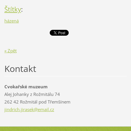
Štítky
:
házená
« Zpět
Kontakt
Cvokařské muzeum
Alej Johanky z Rožmitálu 74
262 42 Rožmitál pod Třemšínem
jindrich
.jirasek
@email.c
z