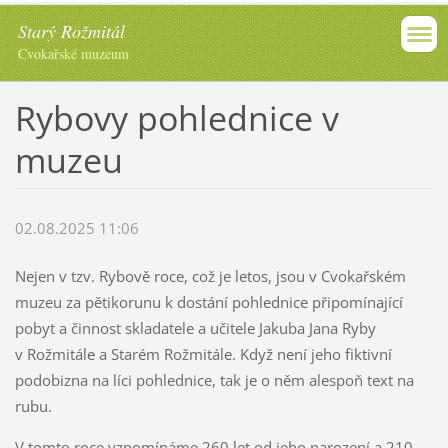
Starý Rožmitál
Cvokařské muzeum
Rybovy pohlednice v
muzeu
02.08.2025 11:06
Nejen v tzv. Rybově roce, což je letos, jsou v Cvokařském
muzeu za pětikorunu k dostání pohlednice připomínající
pobyt a činnost skladatele a učitele Jakuba Jana Ryby
v Rožmitále a Starém Rožmitále. Když není jeho fiktivní
podobizna na líci pohlednice, tak je o něm alespoň text na
rubu.
V tomto roce vzpomínáme 260 let od jeho narození a 210