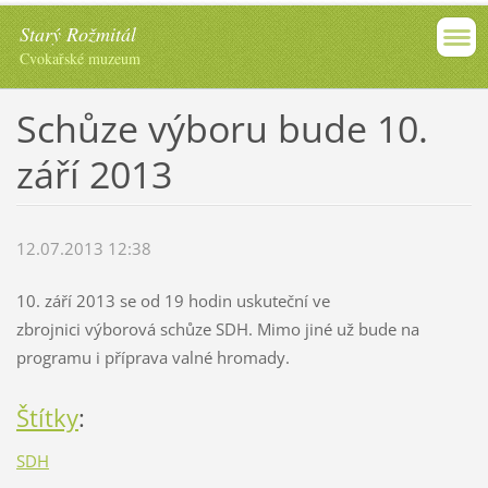
Starý Rožmitál
Cvokařské muzeum
Schůze výboru bude 10.
září 2013
12.07.2013 12:38
10. září 2013 se od 19 hodin uskuteční ve
zbrojnici výborová schůze SDH. Mimo jiné už bude na
programu i příprava valné hromady.
Štítky
:
SDH