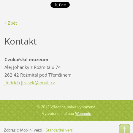
« Zpět
Kontakt
Cvokařské muzeum
Alej Johanky z Rožmitálu 74
262 42 Rožmitál pod Třemšínem
jindrich
.jirasek
@email.c
z
© 2012 Všechna práva vyhrazena.
Vytvořeno službou
Webnode
Zobrazit:
Mobilní verzi
|
Standardní verzi