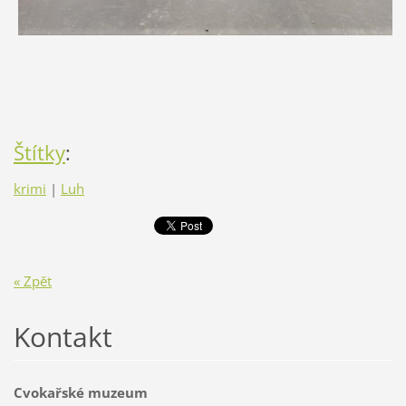
Štítky
:
krimi
|
Luh
« Zpět
Kontakt
Cvokařské muzeum