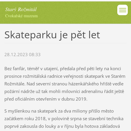
Starý Rožmitál
Cvokařské muzeum
Skateparku je pět let
28.12.2023 08:33
Bez fanfár, téměř v utajení, předala před pěti lety na konci
prosince rožmitálská radnice veřejnosti skatepark ve Starém
Rožmitále. Nad severní stranou házenkářského hřiště vedle
požární nádrže už tak mohli milovníci adrenalinu řádit ještě
před oficiálním otevřením v dubnu 2019.
S myšlenkou na skatepark za dva miliony přišlo město
začátkem roku 2018, v polovině srpna se stavební technika
poprvé zakousla do louky a v říjnu byla hotova základová