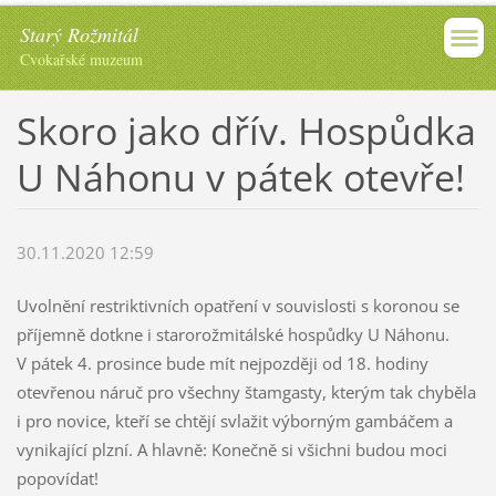
Starý Rožmitál
Cvokařské muzeum
Skoro jako dřív. Hospůdka
U Náhonu v pátek otevře!
30.11.2020 12:59
Uvolnění restriktivních opatření v souvislosti s koronou se
příjemně dotkne i starorožmitálské hospůdky U Náhonu.
V pátek 4. prosince bude mít nejpozději od 18. hodiny
otevřenou náruč pro všechny štamgasty, kterým tak chyběla
i pro novice, kteří se chtějí svlažit výborným gambáčem a
vynikající plzní. A hlavně: Konečně si všichni budou moci
popovídat!