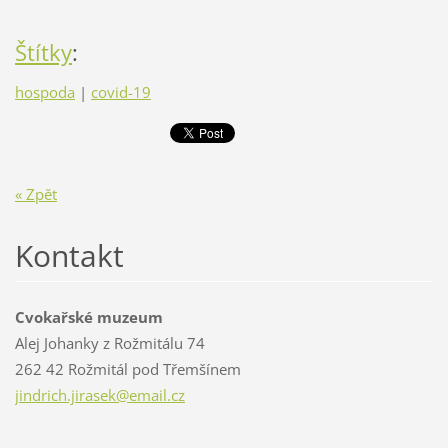
Štítky
:
hospoda
|
covid-19
« Zpět
Kontakt
Cvokařské muzeum
Alej Johanky z Rožmitálu 74
262 42 Rožmitál pod Třemšínem
jindrich
.jirasek
@email.c
z